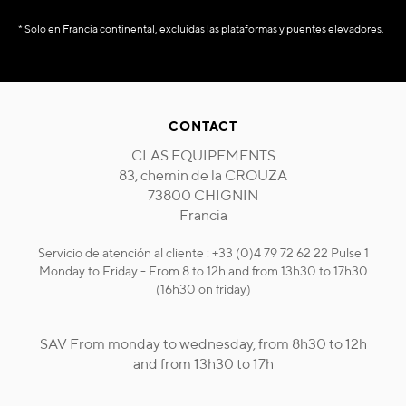
* Solo en Francia continental, excluidas las plataformas y puentes elevadores.
CONTACT
CLAS EQUIPEMENTS
83, chemin de la CROUZA
73800 CHIGNIN
Francia
Servicio de atención al cliente : +33 (0)4 79 72 62 22 Pulse 1
Monday to Friday - From 8 to 12h and from 13h30 to 17h30
(16h30 on friday)
SAV From monday to wednesday, from 8h30 to 12h
and from 13h30 to 17h