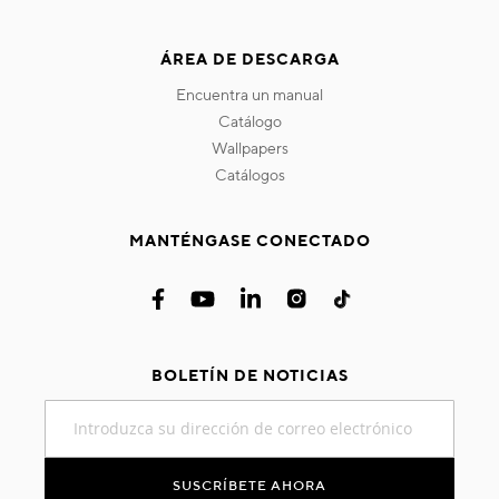
ÁREA DE DESCARGA
encuentra un manual
catálogo
wallpapers
catálogos
MANTÉNGASE CONECTADO
BOLETÍN DE NOTICIAS
Inscríbase
a
nuestro
boletín
SUSCRÍBETE AHORA
de