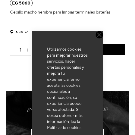
EG 5060
Cepillo macho hembra para limpiar terminales baterías
9
€
Sin IVA
-
+
Utilizamos cookies
AÑADIR AL CARRITO
para mejorar nuestros
servicios, hacer
ofertas personales y
mejora tu
experiencia. Si no
acepta las cookies
opcionales a
continuación, su
experiencia puede
¿Necesita un equipo hecho a medida?
verse afectada. Si
desea obtener más
información, lea la
Política de cookies