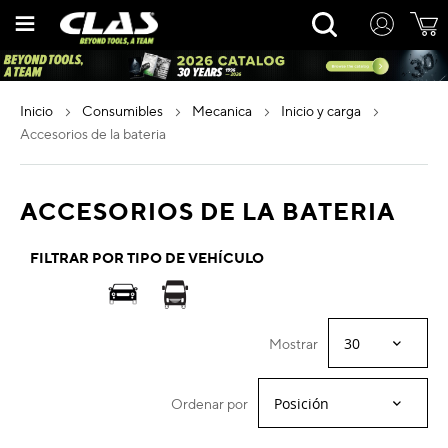
Ir
Rechercher
al
contenido
inicio
consumibles
mecanica
inicio y carga
accesorios de la bateria
ACCESORIOS DE LA BATERIA
FILTRAR POR TIPO DE VEHÍCULO
Mostrar
Ordenar por