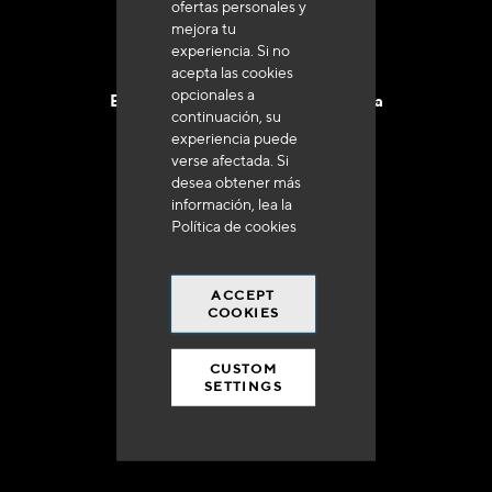
ofertas personales y
mejora tu
experiencia. Si no
acepta las cookies
opcionales a
Entrega en 48 a 72 horas en Francia
continuación, su
experiencia puede
verse afectada. Si
desea obtener más
información, lea la
Política de cookies
Gastos de envío gratuito
a 250 euros*
ACCEPT
COOKIES
CUSTOM
SETTINGS
90% del catálogo
en disponibilidad inmediata