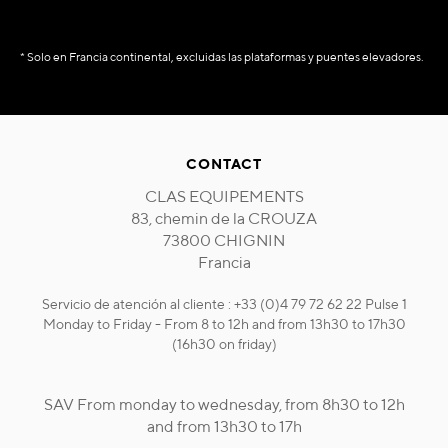
* Solo en Francia continental, excluidas las plataformas y puentes elevadores.
CONTACT
CLAS EQUIPEMENTS
83, chemin de la CROUZA
73800 CHIGNIN
Francia
Servicio de atención al cliente : +33 (0)4 79 72 62 22 Pulse 1
Monday to Friday - From 8 to 12h and from 13h30 to 17h30
(16h30 on friday)
SAV From monday to wednesday, from 8h30 to 12h
and from 13h30 to 17h