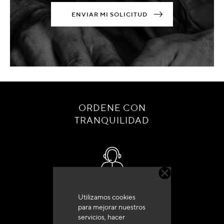
ENVIAR MI SOLICITUD
ORDENE CON
TRANQUILIDAD
Servicio de atención al cliente
Utilizamos cookies
+33 (0)4 79 72 62 22 Pulse 1
para mejorar nuestros
servicios, hacer