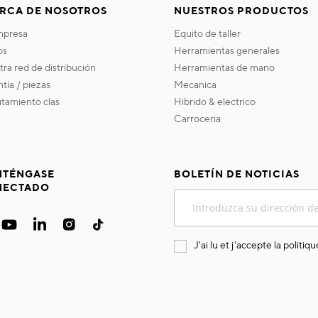
RCA DE NOSOTROS
NUESTROS PRODUCTOS
empresa
equito de taller
os
herramientas generales
stra red de distribución
herramientas de mano
ntía / piezas
mecanica
utamiento clas
hibrido & electrico
carroceria
TÉNGASE
BOLETÍN DE NOTICIAS
NECTADO
Inscríbase
a
nuestro
boletín
J'ai lu et j'accepte la
politiqu
de
noticias: