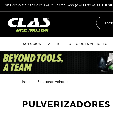
Ir
SERVICIO DE ATENCIÓN AL CLIENTE
+33 (0)4 79 72 62 22 PULSE
al
contenido
SOLUCIONES TALLER
SOLUCIONES VEHICULO
inicio
soluciones vehiculo
PULVERIZADORES