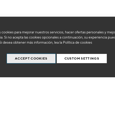
 cookies para mejorar nuestros servicios, hacer ofertas personales y mejo
No podemos encontrar productos que coincida con la selección.
a. Si no acepta las cookies opcionales a continuación, su experiencia pue
Si desea obtener más información, lea la
Política de cookies
ACCEPT COOKIES
CUSTOM SETTINGS