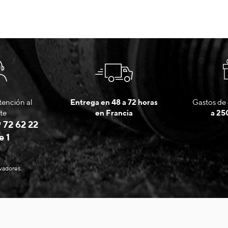
tención al
Entrega en 48 a 72 horas
Gastos de 
te
en Francia
a 25
 72 62 22
e 1
evadores.