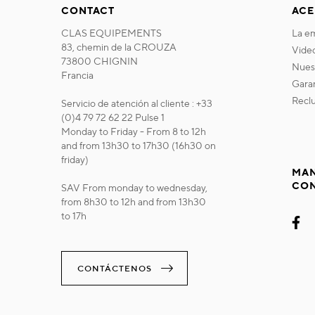
CONTACT
ACE
CLAS EQUIPEMENTS
la 
83, chemin de la CROUZA
vide
73800 CHIGNIN
nue
Francia
gara
recl
Servicio de atención al cliente : +33
(0)4 79 72 62 22 Pulse 1
Monday to Friday - From 8 to 12h
and from 13h30 to 17h30 (16h30 on
friday)
MAN
CO
SAV From monday to wednesday,
from 8h30 to 12h and from 13h30
to 17h
CONTÁCTENOS