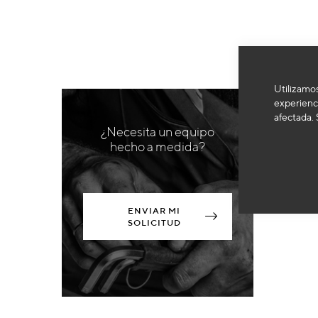
Utilizamos
experienci
afectada. 
¿Necesita un equipo
hecho a medida?
ENVIAR MI
SOLICITUD