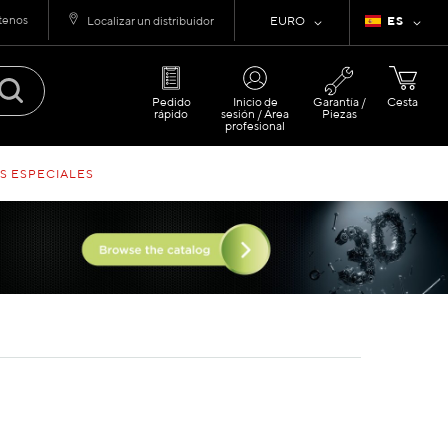
tenos
Moneda
Lenguaje
Localizar un distribuidor
EURO
ES
Pedido
Inicio de
Garantía /
Cesta
rápido
sesión / Área
Piezas
profesional
S ESPECIALES