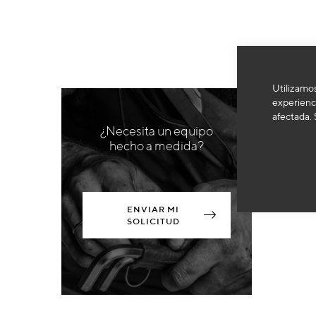
Utilizamos
experienci
afectada. 
¿Necesita un equipo
hecho a medida?
ENVIAR MI
SOLICITUD