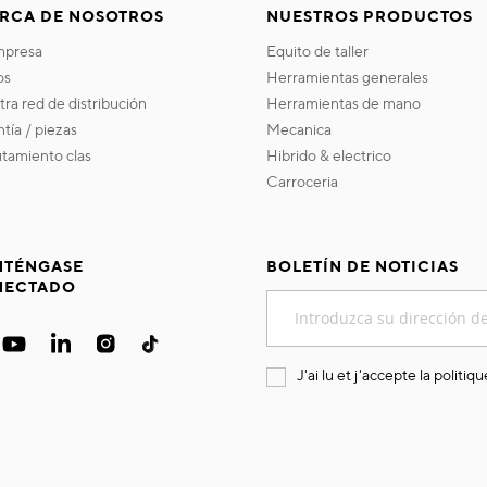
RCA DE NOSOTROS
NUESTROS PRODUCTOS
empresa
equito de taller
os
herramientas generales
stra red de distribución
herramientas de mano
ntía / piezas
mecanica
utamiento clas
hibrido & electrico
carroceria
TÉNGASE
BOLETÍN DE NOTICIAS
NECTADO
Inscríbase
a
nuestro
boletín
J'ai lu et j'accepte la
politiqu
de
noticias: