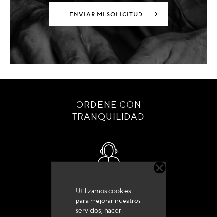
ENVIAR MI SOLICITUD
ORDENE CON
TRANQUILIDAD
Servicio de atención al cliente
Utilizamos cookies
+33 (0)4 79 72 62 22 Pulse 1
para mejorar nuestros
servicios, hacer