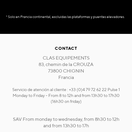
* Solo en Francia continental, excluidas las plataformas y puentes elevadores.
CONTACT
CLAS EQUIPEMENTS
83, chemin de la CROUZA
73800 CHIGNIN
Francia
Servicio de atención al cliente : +33 (0)4 79 72 62 22 Pulse 1
Monday to Friday - From 8 to 12h and from 13h30 to 17h30
(16h30 on friday)
SAV From monday to wednesday, from 8h30 to 12h
and from 13h30 to 17h