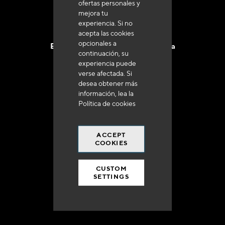
ofertas personales y
mejora tu
experiencia. Si no
acepta las cookies
opcionales a
Entrega en 48 a 72 horas en Francia
continuación, su
experiencia puede
verse afectada. Si
desea obtener más
información, lea la
Política de cookies
Gastos de envío gratuito
a 250 euros*
ACCEPT
COOKIES
CUSTOM
SETTINGS
90% del catálogo
en disponibilidad inmediata