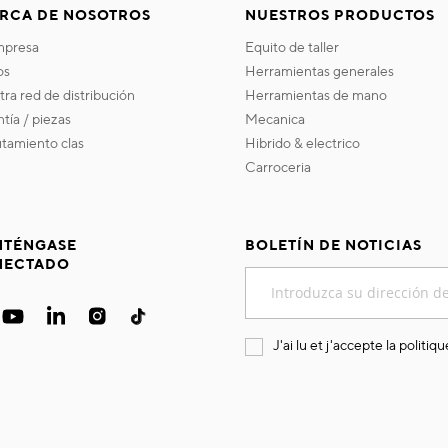
RCA DE NOSOTROS
NUESTROS PRODUCTOS
empresa
equito de taller
os
herramientas generales
stra red de distribución
herramientas de mano
ntía / piezas
mecanica
utamiento clas
hibrido & electrico
carroceria
TÉNGASE
BOLETÍN DE NOTICIAS
NECTADO
Inscríbase
a
nuestro
boletín
J'ai lu et j'accepte la
politiqu
de
noticias: