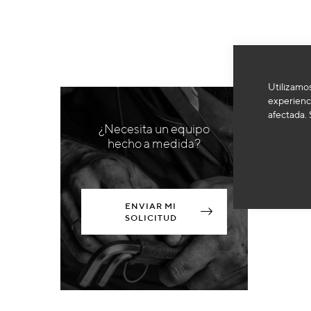
Utilizamos
experienci
afectada. 
¿Necesita un equipo
hecho a medida?
ENVIAR MI
SOLICITUD