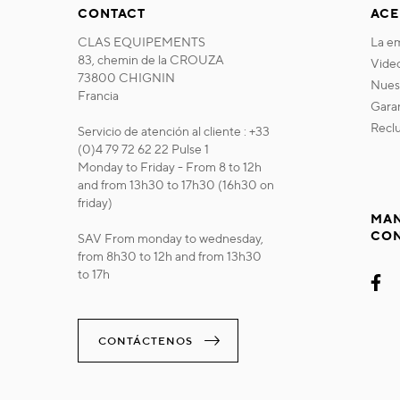
CONTACT
ACE
CLAS EQUIPEMENTS
la 
83, chemin de la CROUZA
vide
73800 CHIGNIN
nue
Francia
gara
recl
Servicio de atención al cliente : +33
(0)4 79 72 62 22 Pulse 1
Monday to Friday - From 8 to 12h
and from 13h30 to 17h30 (16h30 on
friday)
MAN
CO
SAV From monday to wednesday,
from 8h30 to 12h and from 13h30
to 17h
CONTÁCTENOS