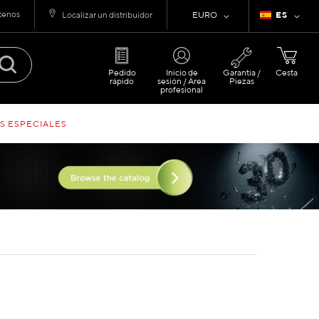
tenos
Moneda
Lenguaje
Localizar un distribuidor
EURO
ES
Pedido
Inicio de
Garantía /
Cesta
rápido
sesión / Área
Piezas
profesional
S ESPECIALES