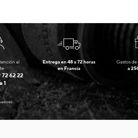
tención al
Entrega en 48 a 72 horas
Gastos de 
te
en Francia
a 25
 72 62 22
e 1
evadores.