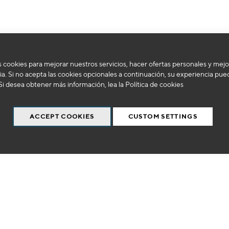
 cookies para mejorar nuestros servicios, hacer ofertas personales y mejo
No podemos encontrar productos que coincida con la selección.
a. Si no acepta las cookies opcionales a continuación, su experiencia pue
Si desea obtener más información, lea la
Política de cookies
ACCEPT COOKIES
CUSTOM SETTINGS