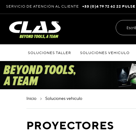
Ir
SERVICIO DE ATENCIÓN AL CLIENTE
+33 (0)4 79 72 62 22 PULSE
al
contenido
SOLUCIONES TALLER
SOLUCIONES VEHICULO
inicio
soluciones vehiculo
PROYECTORES