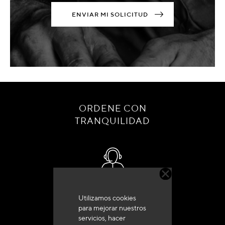
ENVIAR MI SOLICITUD
ORDENE CON
TRANQUILIDAD
Servicio de atención al cliente
Utilizamos cookies
+33 (0)4 79 72 62 22 Pulse 1
para mejorar nuestros
servicios, hacer