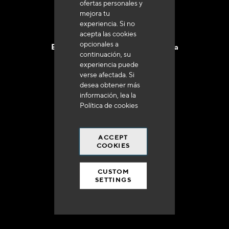
ofertas personales y
mejora tu
experiencia. Si no
acepta las cookies
opcionales a
Entrega en 48 a 72 horas en Francia
continuación, su
experiencia puede
verse afectada. Si
desea obtener más
información, lea la
Política de cookies
Gastos de envío gratuito
a 250 euros*
ACCEPT
COOKIES
CUSTOM
SETTINGS
90% del catálogo
en disponibilidad inmediata