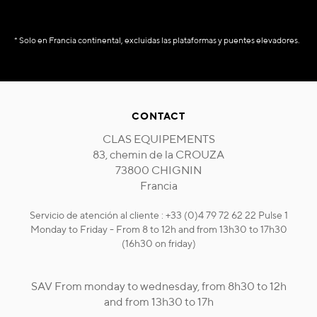
* Solo en Francia continental, excluidas las plataformas y puentes elevadores.
CONTACT
CLAS EQUIPEMENTS
83, chemin de la CROUZA
73800 CHIGNIN
Francia
Servicio de atención al cliente : +33 (0)4 79 72 62 22 Pulse 1
Monday to Friday - From 8 to 12h and from 13h30 to 17h30
(16h30 on friday)
SAV From monday to wednesday, from 8h30 to 12h
and from 13h30 to 17h