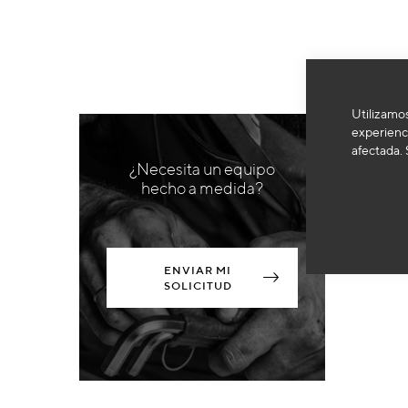
Utilizamos
experienci
afectada. 
¿Necesita un equipo
hecho a medida?
ENVIAR MI
SOLICITUD