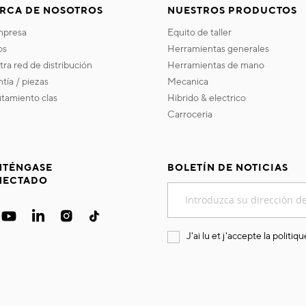
RCA DE NOSOTROS
NUESTROS PRODUCTOS
empresa
equito de taller
os
herramientas generales
stra red de distribución
herramientas de mano
ntía / piezas
mecanica
utamiento clas
hibrido & electrico
carroceria
TÉNGASE
BOLETÍN DE NOTICIAS
NECTADO
Inscríbase
a
nuestro
boletín
J'ai lu et j'accepte la
politiqu
de
noticias: