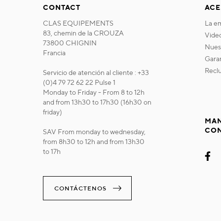
CONTACT
ACE
CLAS EQUIPEMENTS
la 
83, chemin de la CROUZA
vide
73800 CHIGNIN
nue
Francia
gara
recl
Servicio de atención al cliente : +33
(0)4 79 72 62 22 Pulse 1
Monday to Friday - From 8 to 12h
and from 13h30 to 17h30 (16h30 on
friday)
MAN
CO
SAV From monday to wednesday,
from 8h30 to 12h and from 13h30
to 17h
CONTÁCTENOS