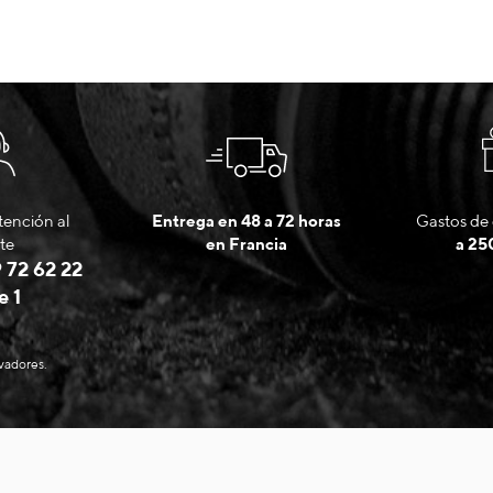
tención al
Entrega en 48 a 72 horas
Gastos de 
te
en Francia
a 25
 72 62 22
e 1
evadores.