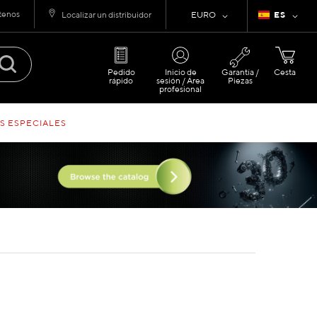
tenos
Moneda
Lenguaje
Localizar un distribuidor
EURO
ES
Pedido
Inicio de
Garantía /
Cesta
rápido
sesión / Área
Piezas
profesional
S ESPECIALES