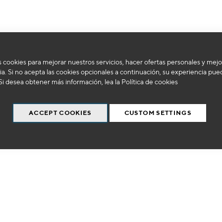
 cookies para mejorar nuestros servicios, hacer ofertas personales y mejo
No podemos encontrar productos que coincida con la selección.
a. Si no acepta las cookies opcionales a continuación, su experiencia pue
Si desea obtener más información, lea la
Política de cookies
ACCEPT COOKIES
CUSTOM SETTINGS