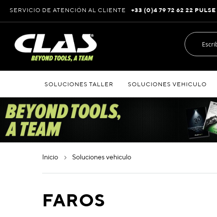
Ir
SERVICIO DE ATENCIÓN AL CLIENTE
+33 (0)4 79 72 62 22 PULSE
al
contenido
SOLUCIONES TALLER
SOLUCIONES VEHICULO
inicio
soluciones vehiculo
FAROS