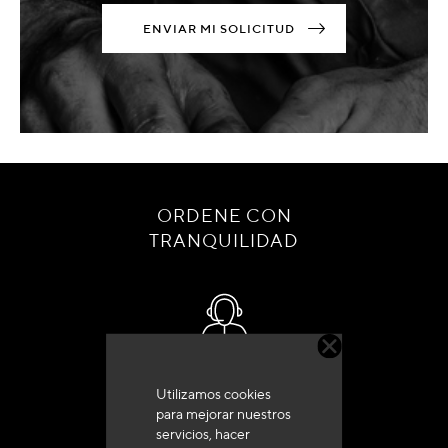
ENVIAR MI SOLICITUD
ORDENE CON
TRANQUILIDAD
Servicio de atención al cliente
Utilizamos cookies
+33 (0)4 79 72 62 22 Pulse 1
para mejorar nuestros
servicios, hacer