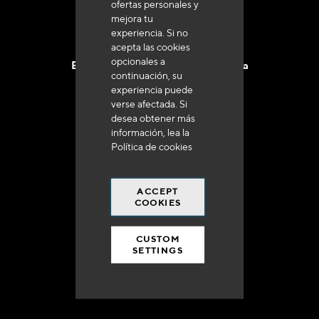
ofertas personales y
mejora tu
experiencia. Si no
acepta las cookies
opcionales a
Entrega en 48 a 72 horas en Francia
continuación, su
experiencia puede
verse afectada. Si
desea obtener más
información, lea la
Política de cookies
Gastos de envío gratuito
a 250 euros*
ACCEPT
COOKIES
CUSTOM
SETTINGS
90% del catálogo
en disponibilidad inmediata