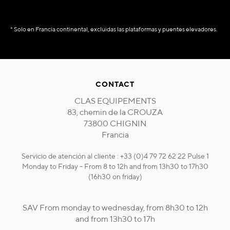
* Solo en Francia continental, excluidas las plataformas y puentes elevadores.
CONTACT
CLAS EQUIPEMENTS
83, chemin de la CROUZA
73800 CHIGNIN
Francia
Servicio de atención al cliente : +33 (0)4 79 72 62 22 Pulse 1
Monday to Friday - From 8 to 12h and from 13h30 to 17h30
(16h30 on friday)
SAV From monday to wednesday, from 8h30 to 12h
and from 13h30 to 17h