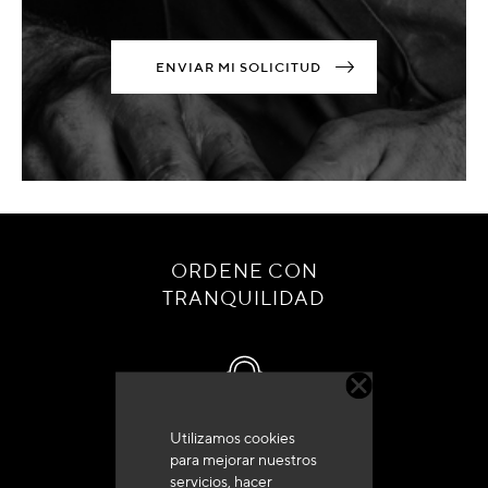
ENVIAR MI SOLICITUD
ORDENE CON
TRANQUILIDAD
Utilizamos cookies
Servicio de atención al cliente
para mejorar nuestros
+33 (0)4 79 72 62 22 Pulse 1
servicios, hacer