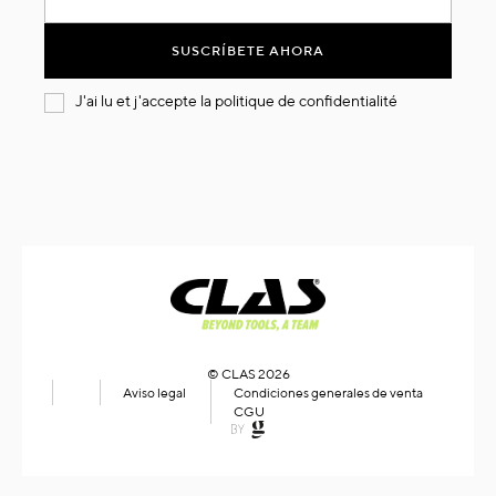
nuestro
boletín
SUSCRÍBETE AHORA
de
noticias:
J'ai lu et j'accepte la
politique de confidentialité
© CLAS 2026
Aviso legal
Condiciones generales de venta
CGU