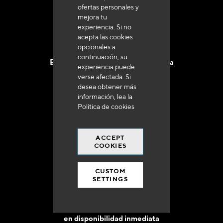
ofertas personales y
mejora tu
experiencia. Si no
acepta las cookies
opcionales a
continuación, su
Entrega en 48 a 72 horas en Francia
experiencia puede
verse afectada. Si
desea obtener más
información, lea la
Política de cookies
Gastos de envío gratuito
ACCEPT
a 250 euros*
COOKIES
CUSTOM
SETTINGS
90% del catálogo
en disponibilidad inmediata