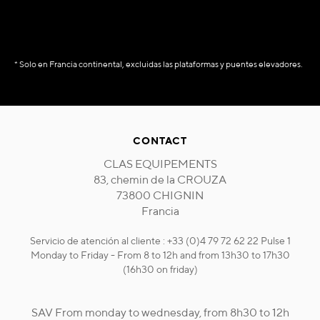
* Solo en Francia continental, excluidas las plataformas y puentes elevadores.
CONTACT
CLAS EQUIPEMENTS
83, chemin de la CROUZA
73800 CHIGNIN
Francia
Servicio de atención al cliente : +33 (0)4 79 72 62 22 Pulse 1
Monday to Friday - From 8 to 12h and from 13h30 to 17h30
(16h30 on friday)
SAV From monday to wednesday, from 8h30 to 12h