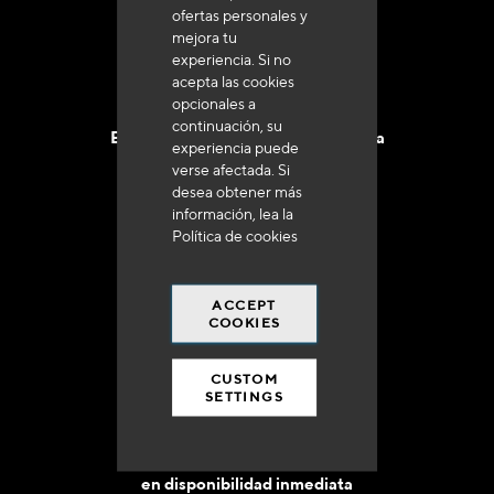
ofertas personales y
mejora tu
experiencia. Si no
acepta las cookies
opcionales a
continuación, su
Entrega en 48 a 72 horas en Francia
experiencia puede
verse afectada. Si
desea obtener más
información, lea la
Política de cookies
Gastos de envío gratuito
ACCEPT
a 250 euros*
COOKIES
CUSTOM
SETTINGS
90% del catálogo
en disponibilidad inmediata