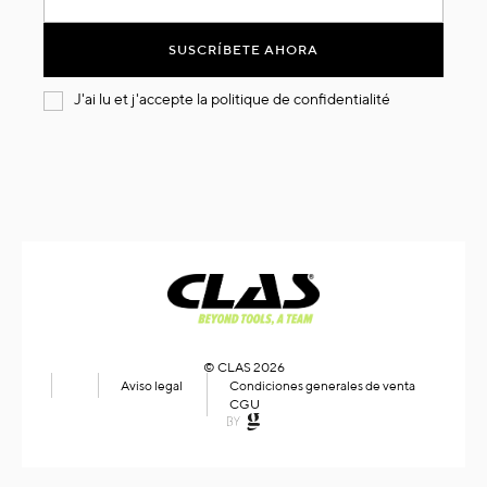
nuestro
boletín
SUSCRÍBETE AHORA
de
noticias:
J'ai lu et j'accepte la
politique de confidentialité
© CLAS 2026
Aviso legal
Condiciones generales de venta
CGU