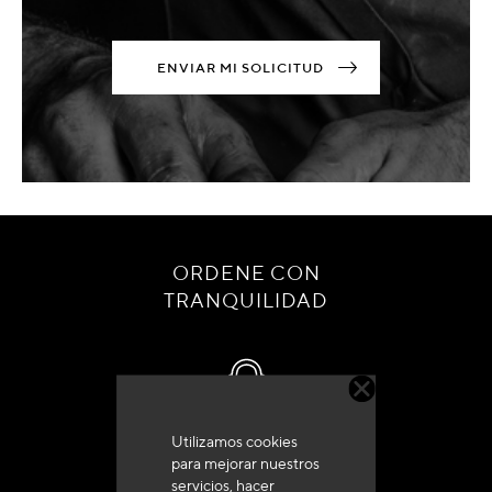
ENVIAR MI SOLICITUD
ORDENE CON
TRANQUILIDAD
Utilizamos cookies
Servicio de atención al cliente
para mejorar nuestros
+33 (0)4 79 72 62 22 Pulse 1
servicios, hacer