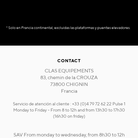
* Solo en Francia continental, excluidas las plataformas y puentes elevadores.
CONTACT
CLAS EQUIPEMENTS
83, chemin de la CROUZA
73800 CHIGNIN
Francia
Servicio de atención al cliente : +33 (0)4 79 72 62 22 Pulse 1
Monday to Friday - From 8 to 12h and from 13h30 to 17h30
(16h30 on friday)
SAV From monday to wednesday, from 8h30 to 12h