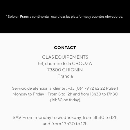
* Solo en Francia continental, excluidas las plataformas y puentes elevadores.
CONTACT
CLAS EQUIPEMENTS
83, chemin de la CROUZA
73800 CHIGNIN
Francia
Servicio de atención al cliente : +33 (0)4 79 72 62 22 Pulse 1
Monday to Friday - From 8 to 12h and from 13h30 to 17h30
(16h30 on friday)
SAV From monday to wednesday, from 8h30 to 12h
and from 13h30 to 17h