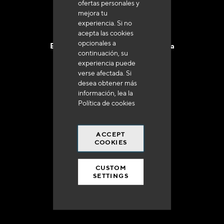
ofertas personales y
mejora tu
experiencia. Si no
acepta las cookies
opcionales a
Entrega en 48 a 72 horas en Francia
continuación, su
experiencia puede
verse afectada. Si
desea obtener más
información, lea la
Política de cookies
Gastos de envío gratuito
a 250 euros*
ACCEPT
COOKIES
CUSTOM
SETTINGS
90% del catálogo
en disponibilidad inmediata