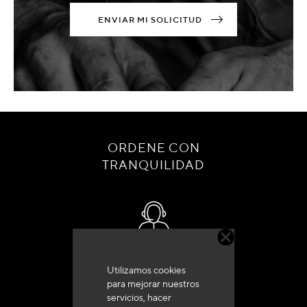
ENVIAR MI SOLICITUD
ORDENE CON
TRANQUILIDAD
Servicio de atención al cliente
Utilizamos cookies
+33 (0)4 79 72 62 22 Pulse 1
para mejorar nuestros
servicios, hacer