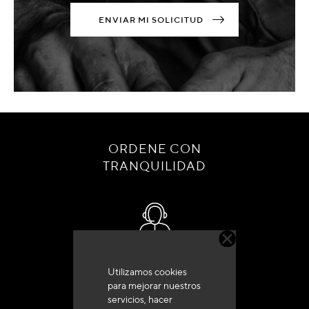
ENVIAR MI SOLICITUD
ORDENE CON
TRANQUILIDAD
Servicio de atención al cliente
Utilizamos cookies
+33 (0)4 79 72 62 22 Pulse 1
para mejorar nuestros
servicios, hacer