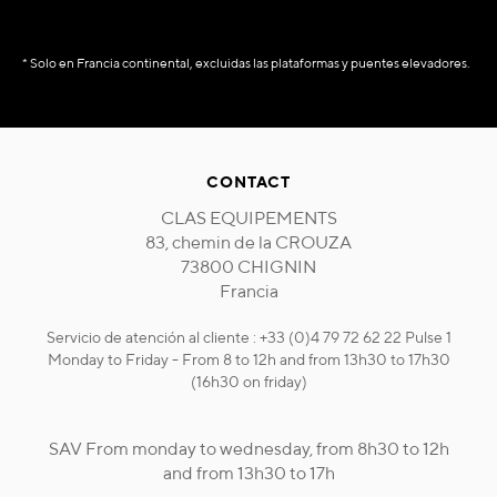
* Solo en Francia continental, excluidas las plataformas y puentes elevadores.
CONTACT
CLAS EQUIPEMENTS
83, chemin de la CROUZA
73800 CHIGNIN
Francia
Servicio de atención al cliente : +33 (0)4 79 72 62 22 Pulse 1
Monday to Friday - From 8 to 12h and from 13h30 to 17h30
(16h30 on friday)
SAV From monday to wednesday, from 8h30 to 12h
and from 13h30 to 17h