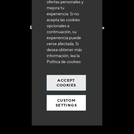
ofertas personales y
mejora tu
experiencia. Si no
acepta las cookies
opcionales a
Entrega en 48 a 72 horas en Francia
continuación, su
experiencia puede
verse afectada. Si
desea obtener más
información, lea la
Política de cookies
Gastos de envío gratuito
a 250 euros*
ACCEPT
COOKIES
CUSTOM
SETTINGS
90% del catálogo
en disponibilidad inmediata