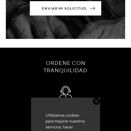
ENVIAR MI SOLICITUD
ORDENE CON
TRANQUILIDAD
Servicio de atención al cliente
Utilizamos cookies
+33 (0)4 79 72 62 22 Pulse 1
para mejorar nuestros
servicios, hacer