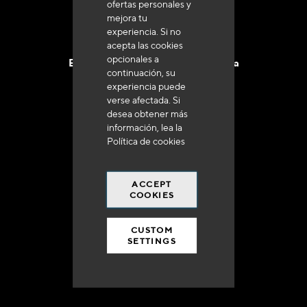
ofertas personales y
mejora tu
experiencia. Si no
acepta las cookies
opcionales a
Entrega en 48 a 72 horas en Francia
continuación, su
experiencia puede
verse afectada. Si
desea obtener más
información, lea la
Política de cookies
Gastos de envío gratuito
a 250 euros*
ACCEPT
COOKIES
CUSTOM
SETTINGS
90% del catálogo
en disponibilidad inmediata