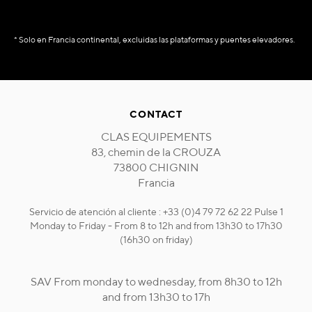
* Solo en Francia continental, excluidas las plataformas y puentes elevadores.
CONTACT
CLAS EQUIPEMENTS
83, chemin de la CROUZA
73800 CHIGNIN
Francia
Servicio de atención al cliente : +33 (0)4 79 72 62 22 Pulse 1
Monday to Friday - From 8 to 12h and from 13h30 to 17h30
(16h30 on friday)
SAV From monday to wednesday, from 8h30 to 12h
and from 13h30 to 17h