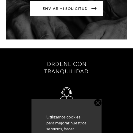
ENVIAR MI SOLICITUD
ORDENE CON
TRANQUILIDAD
Servicio de atención al cliente
Utilizamos cookies
+33 (0)4 79 72 62 22 Pulse 1
para mejorar nuestros
servicios, hacer