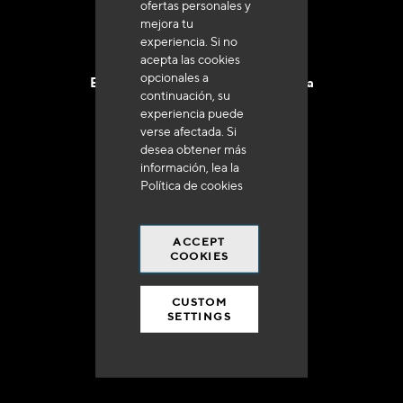
ofertas personales y
mejora tu
experiencia. Si no
acepta las cookies
opcionales a
Entrega en 48 a 72 horas en Francia
continuación, su
experiencia puede
verse afectada. Si
desea obtener más
información, lea la
Política de cookies
Gastos de envío gratuito
a 250 euros*
ACCEPT
COOKIES
CUSTOM
SETTINGS
90% del catálogo
en disponibilidad inmediata