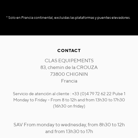
* Solo en Francia continental, excluidas las plataformas y puentes elevadores.
CONTACT
CLAS EQUIPEMENTS
83, chemin de la CROUZA
73800 CHIGNIN
Francia
Servicio de atención al cliente : +33 (0)4 79 72 62 22 Pulse 1
Monday to Friday - From 8 to 12h and from 13h30 to 17h30
(16h30 on friday)
SAV From monday to wednesday, from 8h30 to 12h
and from 13h30 to 17h