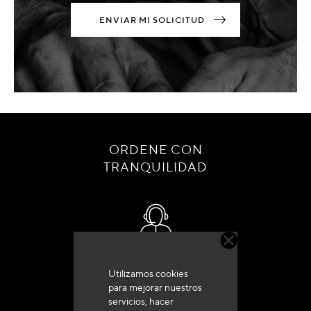
ENVIAR MI SOLICITUD
ORDENE CON
TRANQUILIDAD
Servicio de atención al cliente
Utilizamos cookies
+33 (0)4 79 72 62 22 Pulse 1
para mejorar nuestros
servicios, hacer