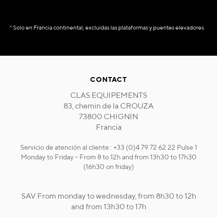
* Solo en Francia continental, excluidas las plataformas y puentes elevadores.
CONTACT
CLAS EQUIPEMENTS
83, chemin de la CROUZA
73800 CHIGNIN
Francia
Servicio de atención al cliente : +33 (0)4 79 72 62 22 Pulse 1
Monday to Friday - From 8 to 12h and from 13h30 to 17h30
(16h30 on friday)
SAV From monday to wednesday, from 8h30 to 12h
and from 13h30 to 17h