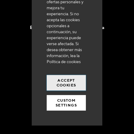
ofertas personales y
mejora tu
experiencia. Si no
acepta las cookies
opcionales a
Entrega en 48 a 72 horas en Francia
continuación, su
experiencia puede
verse afectada. Si
desea obtener más
información, lea la
Política de cookies
Gastos de envío gratuito
a 250 euros*
ACCEPT
COOKIES
CUSTOM
SETTINGS
90% del catálogo
en disponibilidad inmediata