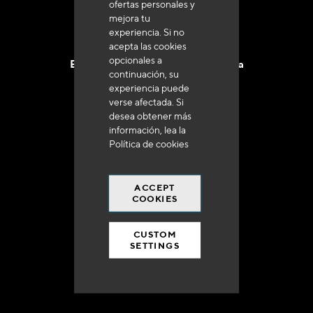
ofertas personales y
mejora tu
experiencia. Si no
acepta las cookies
opcionales a
Entrega en 48 a 72 horas en Francia
continuación, su
experiencia puede
verse afectada. Si
desea obtener más
información, lea la
Política de cookies
Gastos de envío gratuito
a 250 euros*
ACCEPT
COOKIES
CUSTOM
SETTINGS
90% del catálogo
en disponibilidad inmediata