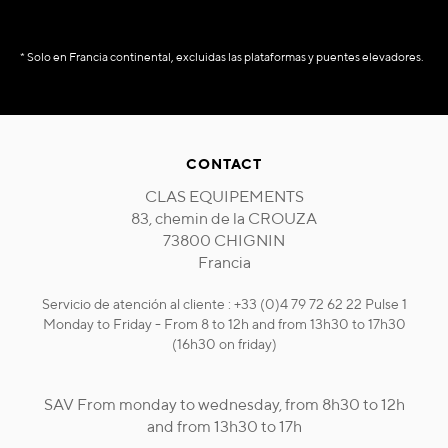
* Solo en Francia continental, excluidas las plataformas y puentes elevadores.
CONTACT
CLAS EQUIPEMENTS
83, chemin de la CROUZA
73800 CHIGNIN
Francia
Servicio de atención al cliente : +33 (0)4 79 72 62 22 Pulse 1
Monday to Friday - From 8 to 12h and from 13h30 to 17h30
(16h30 on friday)
SAV From monday to wednesday, from 8h30 to 12h
and from 13h30 to 17h