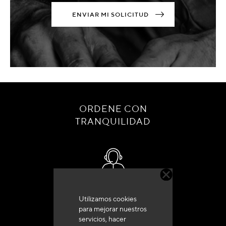
ENVIAR MI SOLICITUD
ORDENE CON
TRANQUILIDAD
Servicio de atención al cliente
Utilizamos cookies
+33 (0)4 79 72 62 22 Pulse 1
para mejorar nuestros
servicios, hacer