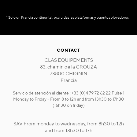
* Solo en Francia continental, excluidas las plataformas y puentes elevadores.
CONTACT
CLAS EQUIPEMENTS
83, chemin de la CROUZA
73800 CHIGNIN
Francia
Servicio de atención al cliente : +33 (0)4 79 72 62 22 Pulse 1
Monday to Friday - From 8 to 12h and from 13h30 to 17h30
(16h30 on friday)
SAV From monday to wednesday, from 8h30 to 12h
and from 13h30 to 17h