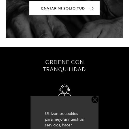
ENVIAR MI SOLICITUD
ORDENE CON
TRANQUILIDAD
Servicio de atención al cliente
Utilizamos cookies
+33 (0)4 79 72 62 22 Pulse 1
para mejorar nuestros
servicios, hacer