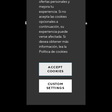
ofertas personales y
mejora tu
experiencia. Si no
acepta las cookies
opcionales a
Entrega en 48 a 72 horas en Francia
continuación, su
experiencia puede
verse afectada. Si
desea obtener más
información, lea la
Política de cookies
Gastos de envío gratuito
a 250 euros*
ACCEPT
COOKIES
CUSTOM
SETTINGS
90% del catálogo
en disponibilidad inmediata