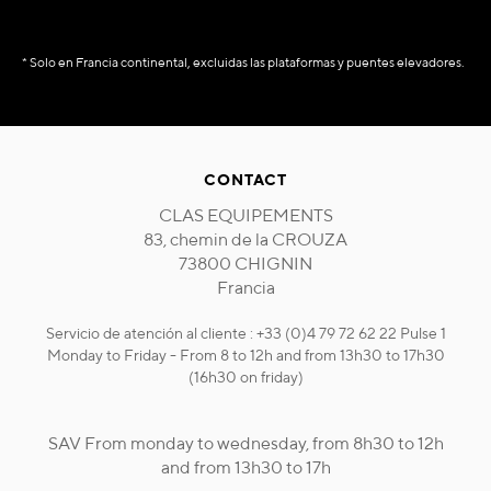
* Solo en Francia continental, excluidas las plataformas y puentes elevadores.
CONTACT
CLAS EQUIPEMENTS
83, chemin de la CROUZA
73800 CHIGNIN
Francia
Servicio de atención al cliente : +33 (0)4 79 72 62 22 Pulse 1
Monday to Friday - From 8 to 12h and from 13h30 to 17h30
(16h30 on friday)
SAV From monday to wednesday, from 8h30 to 12h
and from 13h30 to 17h