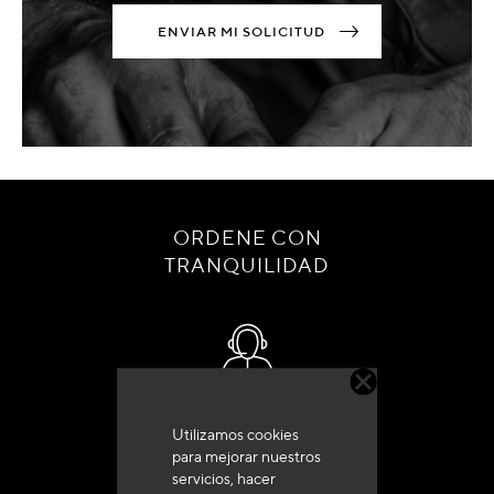
ENVIAR MI SOLICITUD
ORDENE CON
TRANQUILIDAD
Servicio de atención al cliente
Utilizamos cookies
+33 (0)4 79 72 62 22 Pulse 1
para mejorar nuestros
servicios, hacer