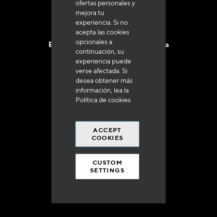
ofertas personales y
mejora tu
experiencia. Si no
acepta las cookies
opcionales a
Entrega en 48 a 72 horas en Francia
continuación, su
experiencia puede
verse afectada. Si
desea obtener más
información, lea la
Política de cookies
Gastos de envío gratuito
a 250 euros*
ACCEPT
COOKIES
CUSTOM
SETTINGS
90% del catálogo
en disponibilidad inmediata