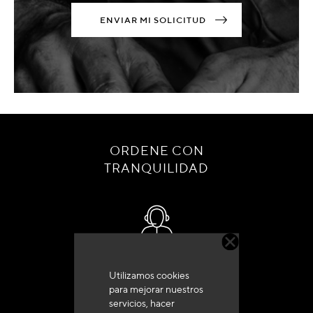
ENVIAR MI SOLICITUD
ORDENE CON
TRANQUILIDAD
Servicio de atención al cliente
Utilizamos cookies
+33 (0)4 79 72 62 22 Pulse 1
para mejorar nuestros
servicios, hacer