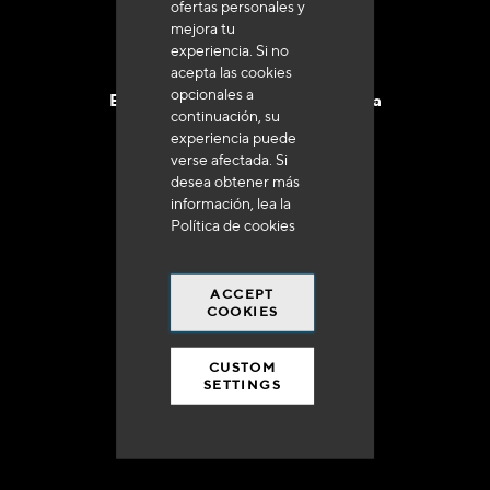
ofertas personales y
mejora tu
experiencia. Si no
acepta las cookies
opcionales a
Entrega en 48 a 72 horas en Francia
continuación, su
experiencia puede
verse afectada. Si
desea obtener más
información, lea la
Política de cookies
Gastos de envío gratuito
a 250 euros*
ACCEPT
COOKIES
CUSTOM
SETTINGS
90% del catálogo
en disponibilidad inmediata