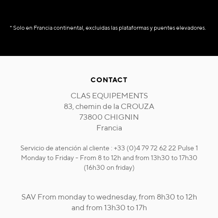
* Solo en Francia continental, excluidas las plataformas y puentes elevadores.
CONTACT
CLAS EQUIPEMENTS
83, chemin de la CROUZA
73800 CHIGNIN
Francia
Servicio de atención al cliente : +33 (0)4 79 72 62 22 Pulse 1
Monday to Friday - From 8 to 12h and from 13h30 to 17h30
(16h30 on friday)
SAV From monday to wednesday, from 8h30 to 12h
and from 13h30 to 17h