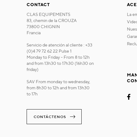
CONTACT
ACE
CLAS EQUIPEMENTS
la 
83, chemin de la CROUZA
vide
73800 CHIGNIN
nue
Francia
gara
recl
Servicio de atención al cliente : +33
(0)4 79 72 62 22 Pulse 1
Monday to Friday - From 8 to 12h
and from 13h30 to 17h30 (16h30 on
friday)
MAN
CO
SAV From monday to wednesday,
from 8h30 to 12h and from 13h30
to 17h
CONTÁCTENOS