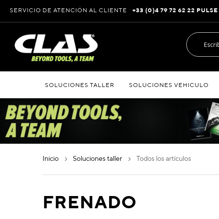
Ir
SERVICIO DE ATENCIÓN AL CLIENTE
+33 (0)4 79 72 62 22 PULSE
al
contenido
SOLUCIONES TALLER
SOLUCIONES VEHICULO
inicio
soluciones taller
todos los artículos
FRENADO