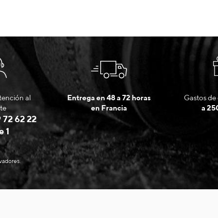
tención al
Entrega en 48 a 72 horas
Gastos de 
te
en Francia
a 25
 72 62 22
e 1
evadores.