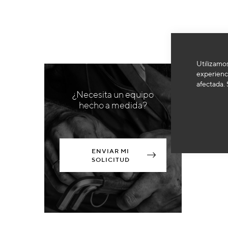
Utilizamos
experienci
afectada. 
¿Necesita un equipo
hecho a medida?
ENVIAR MI
SOLICITUD