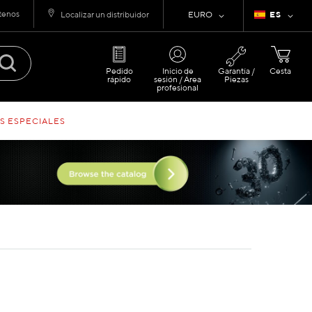
tenos
Moneda
Lenguaje
Localizar un distribuidor
EURO
ES
Pedido
Inicio de
Garantía /
Cesta
rápido
sesión / Área
Piezas
profesional
S ESPECIALES