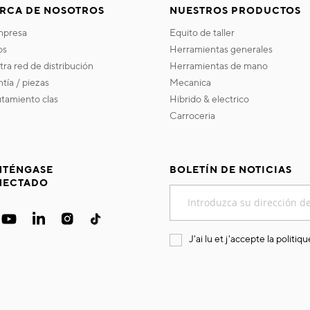
RCA DE NOSOTROS
NUESTROS PRODUCTOS
empresa
equito de taller
os
herramientas generales
stra red de distribución
herramientas de mano
ntía / piezas
mecanica
utamiento clas
hibrido & electrico
carroceria
TÉNGASE
BOLETÍN DE NOTICIAS
NECTADO
Inscríbase
a
nuestro
boletín
J'ai lu et j'accepte la
politiqu
de
noticias: