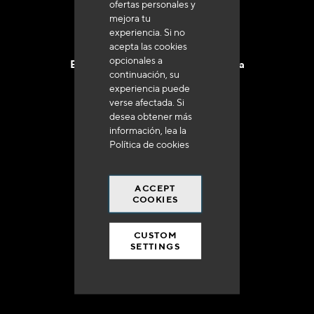
ofertas personales y
mejora tu
experiencia. Si no
acepta las cookies
opcionales a
Entrega en 48 a 72 horas en Francia
continuación, su
experiencia puede
verse afectada. Si
desea obtener más
información, lea la
Política de cookies
Gastos de envío gratuito
a 250 euros*
ACCEPT
COOKIES
CUSTOM
SETTINGS
90% del catálogo
en disponibilidad inmediata