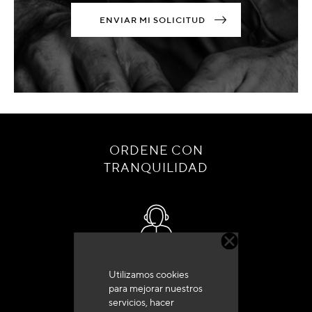
ENVIAR MI SOLICITUD
ORDENE CON
TRANQUILIDAD
Servicio de atención al cliente
Utilizamos cookies
+33 (0)4 79 72 62 22 Pulse 1
para mejorar nuestros
servicios, hacer