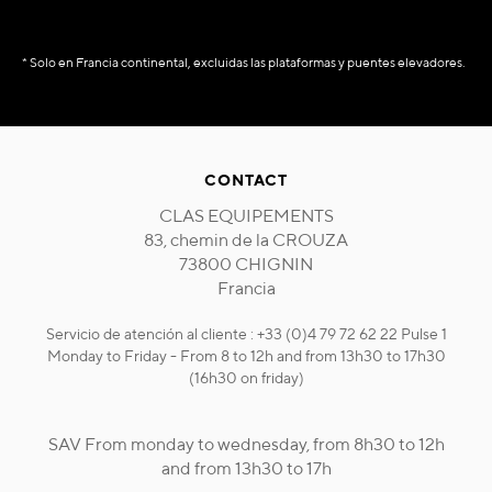
* Solo en Francia continental, excluidas las plataformas y puentes elevadores.
CONTACT
CLAS EQUIPEMENTS
83, chemin de la CROUZA
73800 CHIGNIN
Francia
Servicio de atención al cliente : +33 (0)4 79 72 62 22 Pulse 1
Monday to Friday - From 8 to 12h and from 13h30 to 17h30
(16h30 on friday)
SAV From monday to wednesday, from 8h30 to 12h
and from 13h30 to 17h