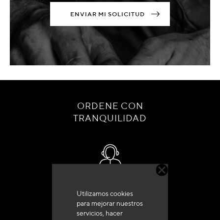
ENVIAR MI SOLICITUD
ORDENE CON
TRANQUILIDAD
Servicio de atención al cliente
Utilizamos cookies
+33 (0)4 79 72 62 22 Pulse 1
para mejorar nuestros
servicios, hacer