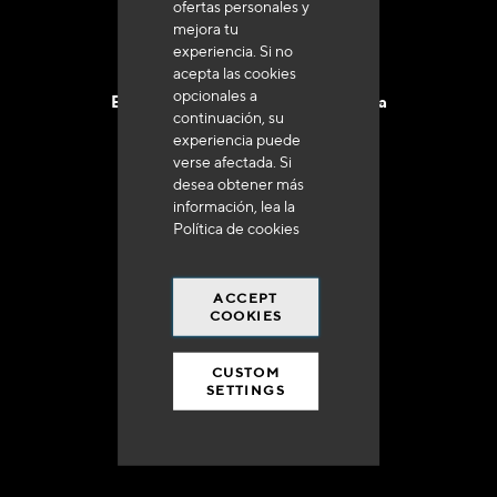
ofertas personales y
mejora tu
experiencia. Si no
acepta las cookies
opcionales a
Entrega en 48 a 72 horas en Francia
continuación, su
experiencia puede
verse afectada. Si
desea obtener más
información, lea la
Política de cookies
Gastos de envío gratuito
a 250 euros*
ACCEPT
COOKIES
CUSTOM
SETTINGS
90% del catálogo
en disponibilidad inmediata