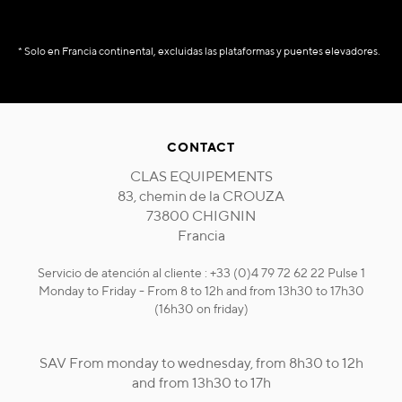
* Solo en Francia continental, excluidas las plataformas y puentes elevadores.
CONTACT
CLAS EQUIPEMENTS
83, chemin de la CROUZA
73800 CHIGNIN
Francia
Servicio de atención al cliente : +33 (0)4 79 72 62 22 Pulse 1
Monday to Friday - From 8 to 12h and from 13h30 to 17h30
(16h30 on friday)
SAV From monday to wednesday, from 8h30 to 12h
and from 13h30 to 17h