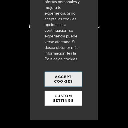
ofertas personales y
mejora tu
experiencia. Si no
acepta las cookies
opcionales a
Entrega en 48 a 72 horas en Francia
continuación, su
experiencia puede
verse afectada. Si
desea obtener más
información, lea la
Política de cookies
Gastos de envío gratuito
a 250 euros*
ACCEPT
COOKIES
CUSTOM
SETTINGS
90% del catálogo
en disponibilidad inmediata