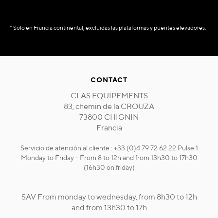
* Solo en Francia continental, excluidas las plataformas y puentes elevadores.
CONTACT
CLAS EQUIPEMENTS
83, chemin de la CROUZA
73800 CHIGNIN
Francia
Servicio de atención al cliente : +33 (0)4 79 72 62 22 Pulse 1
Monday to Friday - From 8 to 12h and from 13h30 to 17h30
(16h30 on friday)
SAV From monday to wednesday, from 8h30 to 12h
and from 13h30 to 17h