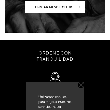
ENVIAR MI SOLICITUD
ORDENE CON
TRANQUILIDAD
Servicio de atención al cliente
Utilizamos cookies
+33 (0)4 79 72 62 22 Pulse 1
para mejorar nuestros
servicios, hacer