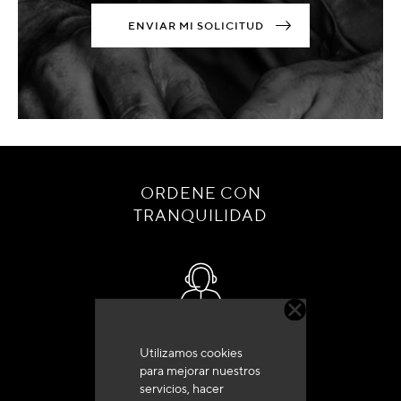
ENVIAR MI SOLICITUD
ORDENE CON
TRANQUILIDAD
Servicio de atención al cliente
Utilizamos cookies
+33 (0)4 79 72 62 22 Pulse 1
para mejorar nuestros
servicios, hacer