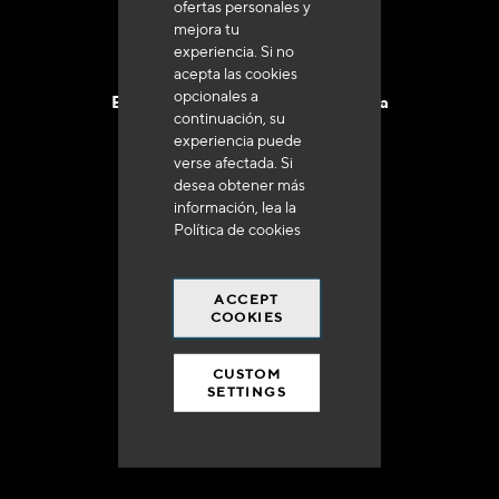
ofertas personales y
mejora tu
experiencia. Si no
acepta las cookies
opcionales a
Entrega en 48 a 72 horas en Francia
continuación, su
experiencia puede
verse afectada. Si
desea obtener más
información, lea la
Política de cookies
Gastos de envío gratuito
a 250 euros*
ACCEPT
COOKIES
CUSTOM
SETTINGS
90% del catálogo
en disponibilidad inmediata