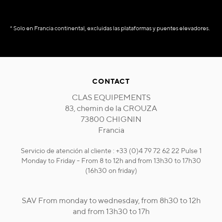
* Solo en Francia continental, excluidas las plataformas y puentes elevadores.
CONTACT
CLAS EQUIPEMENTS
83, chemin de la CROUZA
73800 CHIGNIN
Francia
Servicio de atención al cliente : +33 (0)4 79 72 62 22 Pulse 1
Monday to Friday - From 8 to 12h and from 13h30 to 17h30
(16h30 on friday)
SAV From monday to wednesday, from 8h30 to 12h
and from 13h30 to 17h