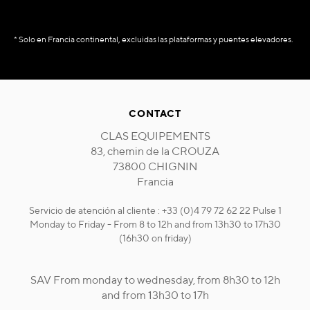
* Solo en Francia continental, excluidas las plataformas y puentes elevadores.
CONTACT
CLAS EQUIPEMENTS
83, chemin de la CROUZA
73800 CHIGNIN
Francia
Servicio de atención al cliente : +33 (0)4 79 72 62 22 Pulse 1
Monday to Friday - From 8 to 12h and from 13h30 to 17h30
(16h30 on friday)
SAV From monday to wednesday, from 8h30 to 12h
and from 13h30 to 17h