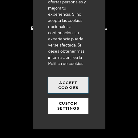
ofertas personales y
mejora tu
experiencia. Si no
acepta las cookies
opcionales a
Entrega en 48 a 72 horas en Francia
continuación, su
experiencia puede
verse afectada. Si
desea obtener más
información, lea la
Política de cookies
Gastos de envío gratuito
a 250 euros*
ACCEPT
COOKIES
CUSTOM
SETTINGS
90% del catálogo
en disponibilidad inmediata