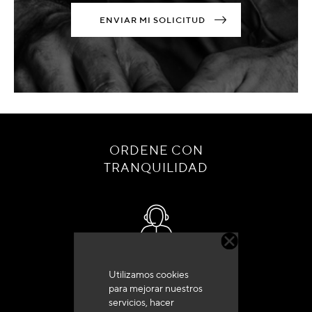
ENVIAR MI SOLICITUD
ORDENE CON
TRANQUILIDAD
Servicio de atención al cliente
Utilizamos cookies
+33 (0)4 79 72 62 22 Pulse 1
para mejorar nuestros
servicios, hacer