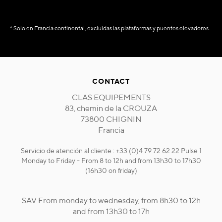
* Solo en Francia continental, excluidas las plataformas y puentes elevadores.
CONTACT
CLAS EQUIPEMENTS
83, chemin de la CROUZA
73800 CHIGNIN
Francia
Servicio de atención al cliente : +33 (0)4 79 72 62 22 Pulse 1
Monday to Friday - From 8 to 12h and from 13h30 to 17h30
(16h30 on friday)
SAV From monday to wednesday, from 8h30 to 12h
and from 13h30 to 17h