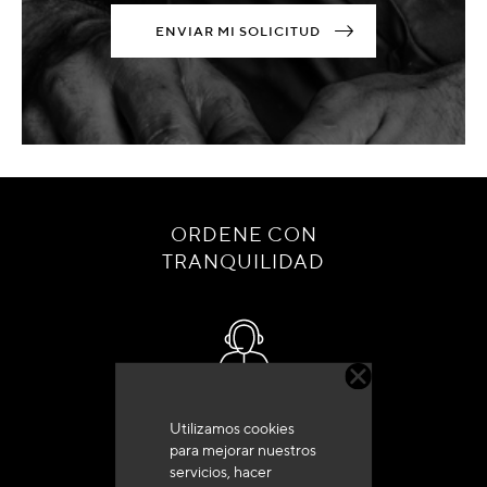
ENVIAR MI SOLICITUD
ORDENE CON
TRANQUILIDAD
Servicio de atención al cliente
Utilizamos cookies
+33 (0)4 79 72 62 22 Pulse 1
para mejorar nuestros
servicios, hacer