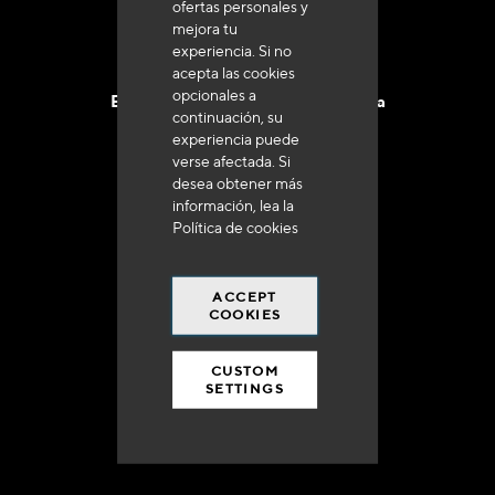
ofertas personales y
mejora tu
experiencia. Si no
acepta las cookies
opcionales a
Entrega en 48 a 72 horas en Francia
continuación, su
experiencia puede
verse afectada. Si
desea obtener más
información, lea la
Política de cookies
Gastos de envío gratuito
a 250 euros*
ACCEPT
COOKIES
CUSTOM
SETTINGS
90% del catálogo
en disponibilidad inmediata