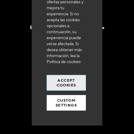
ofertas personales y
mejora tu
experiencia. Si no
acepta las cookies
opcionales a
Entrega en 48 a 72 horas en Francia
continuación, su
experiencia puede
verse afectada. Si
desea obtener más
información, lea la
Política de cookies
Gastos de envío gratuito
a 250 euros*
ACCEPT
COOKIES
CUSTOM
SETTINGS
90% del catálogo
en disponibilidad inmediata