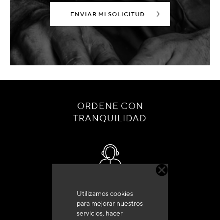
ENVIAR MI SOLICITUD
ORDENE CON
TRANQUILIDAD
Servicio de atención al cliente
Utilizamos cookies
+33 (0)4 79 72 62 22 Pulse 1
para mejorar nuestros
servicios, hacer