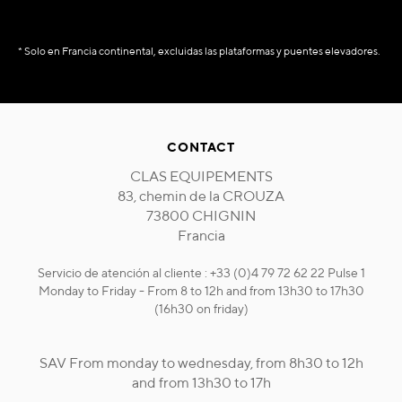
* Solo en Francia continental, excluidas las plataformas y puentes elevadores.
CONTACT
CLAS EQUIPEMENTS
83, chemin de la CROUZA
73800 CHIGNIN
Francia
Servicio de atención al cliente : +33 (0)4 79 72 62 22 Pulse 1
Monday to Friday - From 8 to 12h and from 13h30 to 17h30
(16h30 on friday)
SAV From monday to wednesday, from 8h30 to 12h
and from 13h30 to 17h