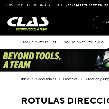
Ir
SERVICIO DE ATENCIÓN AL CLIENTE
+33 (0)4 79 72 62 22 PULSE
al
contenido
SOLUCIONES TALLER
SOLUCIONES VEHICULO
inicio
consumibles
mecanica
direccion y su
ROTULAS DIRECCI