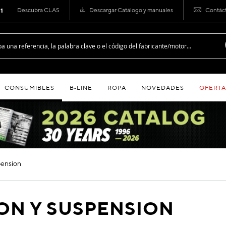
Descubra CLAS
Descargar Catálogo y manuales
Contác
 1
CONSUMIBLES
B‑LINE
ROPA
NOVEDADES
OFERTA
spension
ON Y SUSPENSION