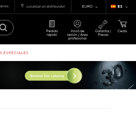
tenos
Moneda
Lenguaje
Localizar un distribuidor
EURO
ES
Pedido
Inicio de
Garantía /
Cesta
rápido
sesión / Área
Piezas
profesional
S ESPECIALES