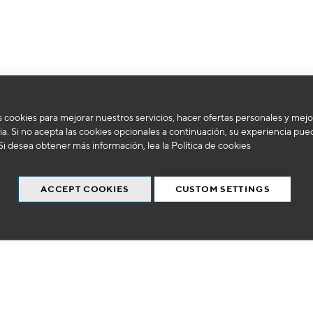
No podemos encontrar productos que coincida con la selección.
 cookies para mejorar nuestros servicios, hacer ofertas personales y mejo
a. Si no acepta las cookies opcionales a continuación, su experiencia pue
Si desea obtener más información, lea la
Política de cookies
ACCEPT COOKIES
CUSTOM SETTINGS