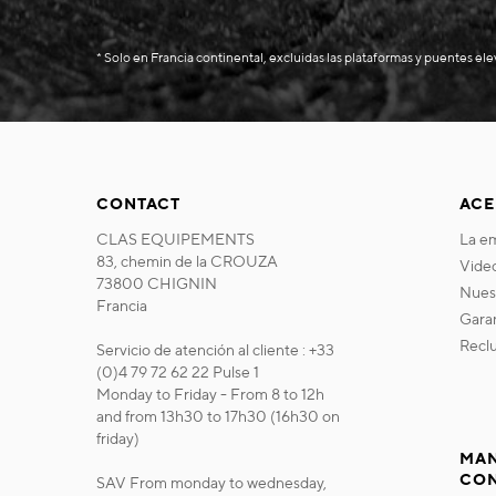
* Solo en Francia continental, excluidas las plataformas y puentes el
CONTACT
ACE
CLAS EQUIPEMENTS
la 
83, chemin de la CROUZA
vide
73800 CHIGNIN
nue
Francia
gara
recl
Servicio de atención al cliente : +33
(0)4 79 72 62 22 Pulse 1
Monday to Friday - From 8 to 12h
and from 13h30 to 17h30 (16h30 on
friday)
MAN
CO
SAV From monday to wednesday,