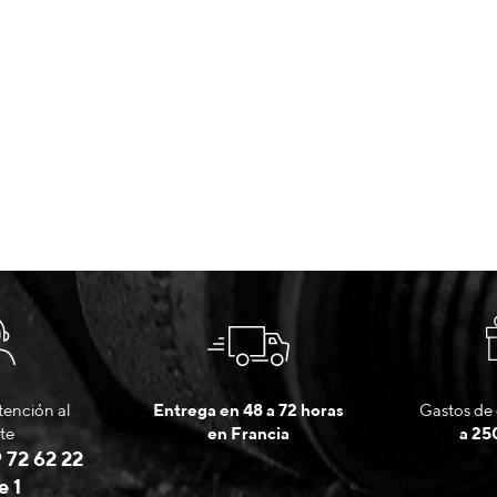
tención al
Entrega en 48 a 72 horas
Gastos de 
te
en Francia
a 25
 72 62 22
e 1