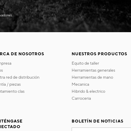
evadores.
RCA DE NOSOTROS
NUESTROS PRODUCTOS
empresa
equito de taller
os
herramientas generales
stra red de distribución
herramientas de mano
ntía / piezas
mecanica
utamiento clas
hibrido & electrico
carroceria
TÉNGASE
BOLETÍN DE NOTICIAS
NECTADO
Inscríbase