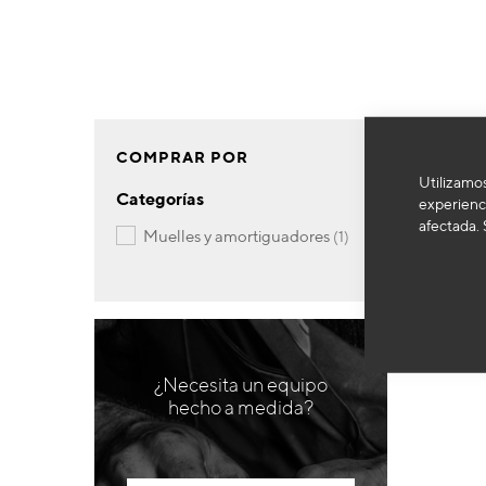
COMPRAR POR
Utilizamos
Categorías
experienci
afectada. 
artículo
muelles y amortiguadores
1
¿Necesita un equipo
hecho a medida?