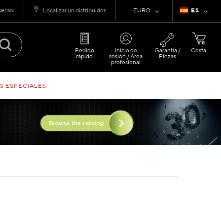
tenos
Moneda
Lenguaje
Localizar un distribuidor
EURO
ES
Pedido
Inicio de
Garantía /
Cesta
rápido
sesión / Área
Piezas
profesional
S ESPECIALES