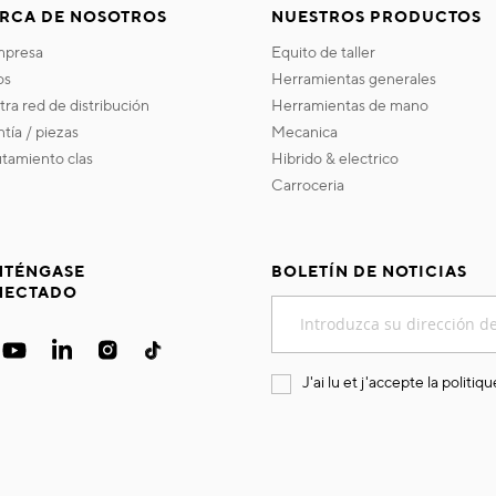
RCA DE NOSOTROS
NUESTROS PRODUCTOS
empresa
equito de taller
os
herramientas generales
stra red de distribución
herramientas de mano
ntía / piezas
mecanica
utamiento clas
hibrido & electrico
carroceria
TÉNGASE
BOLETÍN DE NOTICIAS
NECTADO
Inscríbase
a
nuestro
boletín
J'ai lu et j'accepte la
politiqu
de
noticias: