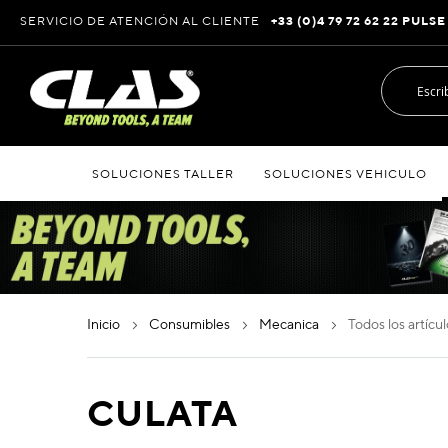
Ir
SERVICIO DE ATENCIÓN AL CLIENTE
+33 (0)4 79 72 62 22 PULSE
al
contenido
SOLUCIONES TALLER
SOLUCIONES VEHICULO
inicio
consumibles
mecanica
todos los artícu
CULATA