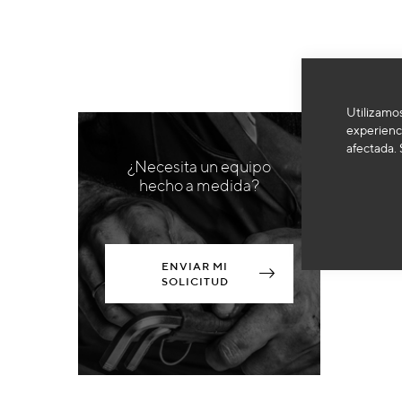
Utilizamos
experienci
afectada. 
¿Necesita un equipo
hecho a medida?
ENVIAR MI
SOLICITUD