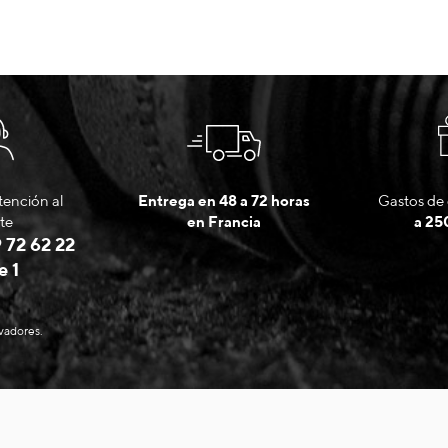
tención al
Entrega en 48 a 72 horas
Gastos de 
te
en Francia
a 25
 72 62 22
e 1
evadores.