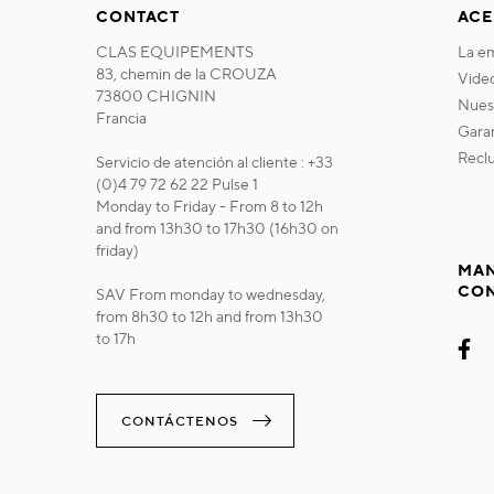
CONTACT
ACE
CLAS EQUIPEMENTS
la 
83, chemin de la CROUZA
vide
73800 CHIGNIN
nue
Francia
gara
recl
Servicio de atención al cliente : +33
(0)4 79 72 62 22 Pulse 1
Monday to Friday - From 8 to 12h
and from 13h30 to 17h30 (16h30 on
friday)
MAN
CO
SAV From monday to wednesday,
from 8h30 to 12h and from 13h30
to 17h
CONTÁCTENOS