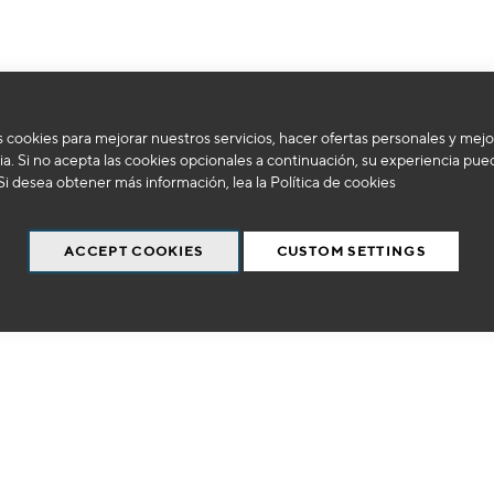
 cookies para mejorar nuestros servicios, hacer ofertas personales y mejo
No podemos encontrar productos que coincida con la selección.
a. Si no acepta las cookies opcionales a continuación, su experiencia pue
Si desea obtener más información, lea la
Política de cookies
ACCEPT COOKIES
CUSTOM SETTINGS