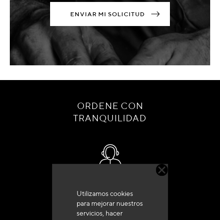
ENVIAR MI SOLICITUD
ORDENE CON
TRANQUILIDAD
Servicio de atención al cliente
Utilizamos cookies
+33 (0)4 79 72 62 22 Pulse 1
para mejorar nuestros
servicios, hacer