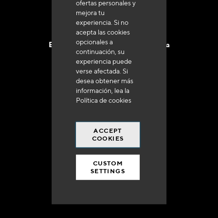
ofertas personales y
mejora tu
experiencia. Si no
acepta las cookies
opcionales a
Entrega en 48 a 72 horas en Francia
continuación, su
experiencia puede
verse afectada. Si
desea obtener más
información, lea la
Política de cookies
Gastos de envío gratuito
a 250 euros*
ACCEPT
COOKIES
CUSTOM
SETTINGS
90% del catálogo
en disponibilidad inmediata