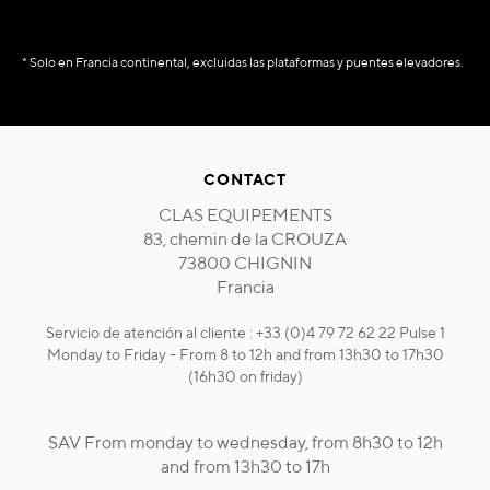
* Solo en Francia continental, excluidas las plataformas y puentes elevadores.
CONTACT
CLAS EQUIPEMENTS
83, chemin de la CROUZA
73800 CHIGNIN
Francia
Servicio de atención al cliente : +33 (0)4 79 72 62 22 Pulse 1
Monday to Friday - From 8 to 12h and from 13h30 to 17h30
(16h30 on friday)
SAV From monday to wednesday, from 8h30 to 12h
and from 13h30 to 17h