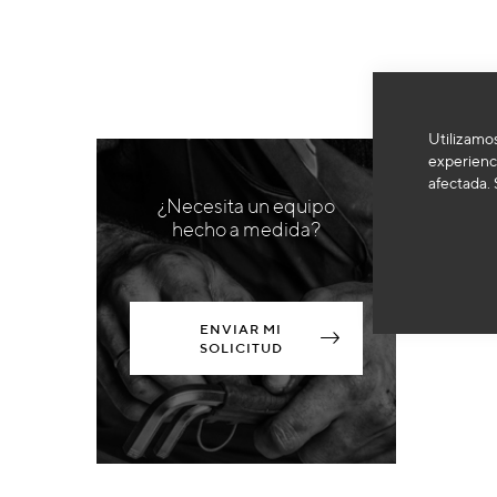
Utilizamos
experienci
afectada. 
¿Necesita un equipo
hecho a medida?
ENVIAR MI
SOLICITUD