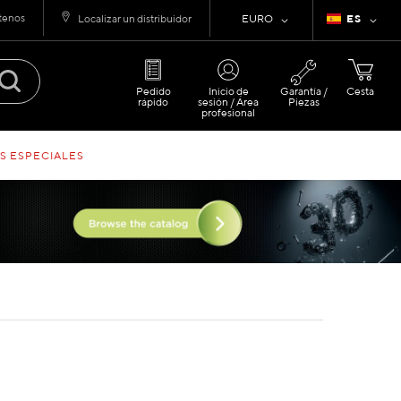
tenos
Moneda
Lenguaje
Localizar un distribuidor
EURO
ES
Pedido
Inicio de
Garantía /
Cesta
rápido
sesión / Área
Piezas
profesional
S ESPECIALES