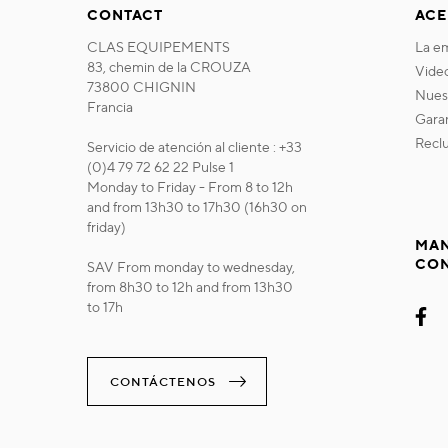
CONTACT
ACE
CLAS EQUIPEMENTS
la 
83, chemin de la CROUZA
vide
73800 CHIGNIN
nue
Francia
gara
recl
Servicio de atención al cliente : +33
(0)4 79 72 62 22 Pulse 1
Monday to Friday - From 8 to 12h
and from 13h30 to 17h30 (16h30 on
friday)
MAN
CO
SAV From monday to wednesday,
from 8h30 to 12h and from 13h30
to 17h
CONTÁCTENOS