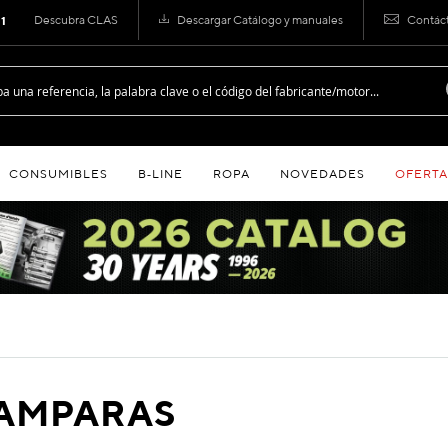
Descubra CLAS
Descargar Catálogo y manuales
Contác
 1
CONSUMIBLES
B‑LINE
ROPA
NOVEDADES
OFERTA
AMPARAS