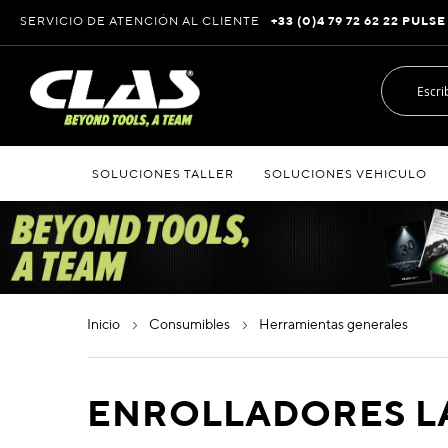
Ir
SERVICIO DE ATENCIÓN AL CLIENTE
+33 (0)4 79 72 62 22 PULSE
al
contenido
SOLUCIONES TALLER
SOLUCIONES VEHICULO
inicio
consumibles
herramientas generales
ENROLLADORES L