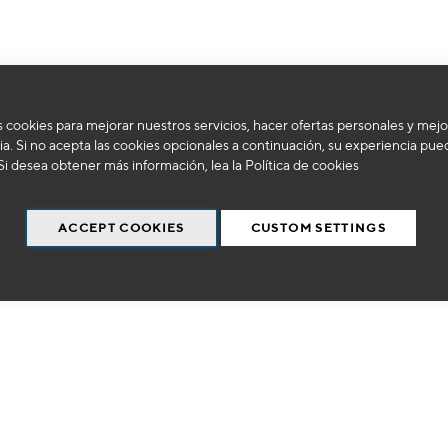
 cookies para mejorar nuestros servicios, hacer ofertas personales y mejo
No podemos encontrar productos que coincida con la selección.
a. Si no acepta las cookies opcionales a continuación, su experiencia pue
Si desea obtener más información, lea la
Política de cookies
ACCEPT COOKIES
CUSTOM SETTINGS