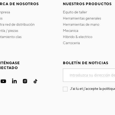
RCA DE NOSOTROS
NUESTROS PRODUCTOS
empresa
equito de taller
os
herramientas generales
stra red de distribución
herramientas de mano
ntía / piezas
mecanica
utamiento clas
hibrido & electrico
carroceria
TÉNGASE
BOLETÍN DE NOTICIAS
NECTADO
Inscríbase
a
nuestro
boletín
J'ai lu et j'accepte la
politiqu
de
noticias: