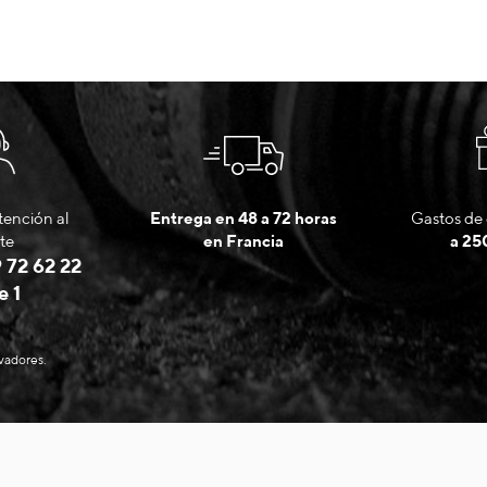
tención al
Entrega en 48 a 72 horas
Gastos de 
te
en Francia
a 25
 72 62 22
e 1
evadores.