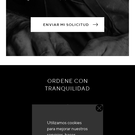
ENVIAR MI SOLICITUD
ORDENE CON
TRANQUILIDAD
Utilizamos cookies
para mejorar nuestros
Servicio de atención al cliente
servicios, hacer