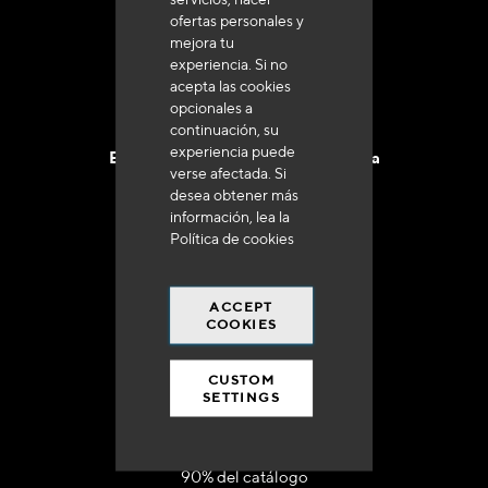
+33 (0)4 79 72 62 22 Pulse 1
ofertas personales y
mejora tu
experiencia. Si no
acepta las cookies
opcionales a
continuación, su
experiencia puede
Entrega en 48 a 72 horas en Francia
verse afectada. Si
desea obtener más
información, lea la
Política de cookies
Gastos de envío gratuito
ACCEPT
COOKIES
a 250 euros*
CUSTOM
SETTINGS
90% del catálogo