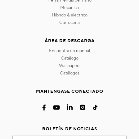
herramientas de mano
mecanica
hibrido & electrico
carroceria
ÁREA DE DESCARGA
encuentra un manual
catálogo
wallpapers
catálogos
MANTÉNGASE CONECTADO
BOLETÍN DE NOTICIAS
Inscríbase