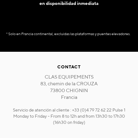
en disponibilidad inmediata
* Solo en Francia continental, excluidas las plataformas y puentes elevadores.
CONTACT
CLAS EQUIPEMENTS
83, chemin de la CROUZA
73800 CHIGNIN
Francia
Servicio de atención al cliente : +33 (0)4 79 72 62 22 Pulse 1
Monday to Friday - From 8 to 12h and from 13h30 to 17h30
(16h30 on friday)