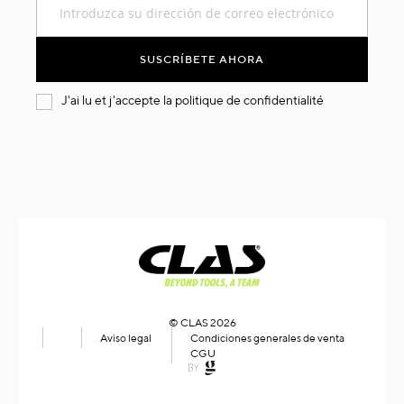
a
nuestro
boletín
SUSCRÍBETE AHORA
de
noticias:
J'ai lu et j'accepte la
politique de confidentialité
© CLAS 2026
Aviso legal
Condiciones generales de venta
CGU