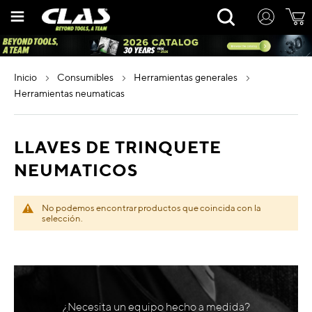
Ir
Rechercher
al
contenido
inicio
consumibles
herramientas generales
herramientas neumaticas
LLAVES DE TRINQUETE
NEUMATICOS
No podemos encontrar productos que coincida con la
selección.
¿Necesita un equipo hecho a medida?