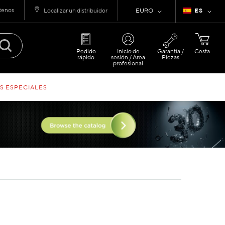
tenos
Moneda
Lenguaje
Localizar un distribuidor
EURO
ES
Pedido
Inicio de
Garantía /
Cesta
rápido
sesión / Área
Piezas
profesional
S ESPECIALES