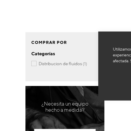
COMPRAR POR
Utilizamos
Categorías
experienci
afectada. 
artículo
distribucion de fluidos
1
¿Necesita un equipo
hecho a medida?