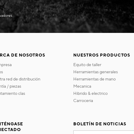
evadores.
RCA DE NOSOTROS
NUESTROS PRODUCTOS
empresa
equito de taller
os
herramientas generales
stra red de distribución
herramientas de mano
ntía / piezas
mecanica
utamiento clas
hibrido & electrico
carroceria
TÉNGASE
BOLETÍN DE NOTICIAS
NECTADO
Inscríbase