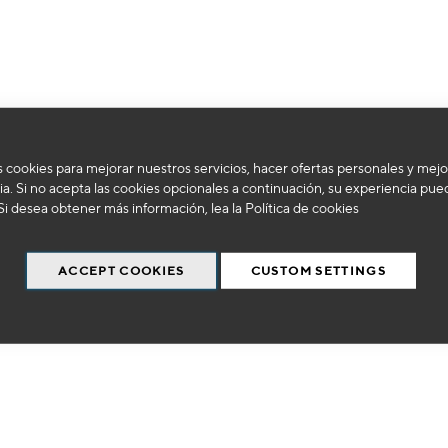
No podemos encontrar productos que coincida con la selección.
 cookies para mejorar nuestros servicios, hacer ofertas personales y mejo
a. Si no acepta las cookies opcionales a continuación, su experiencia pue
Si desea obtener más información, lea la
Política de cookies
ACCEPT COOKIES
CUSTOM SETTINGS