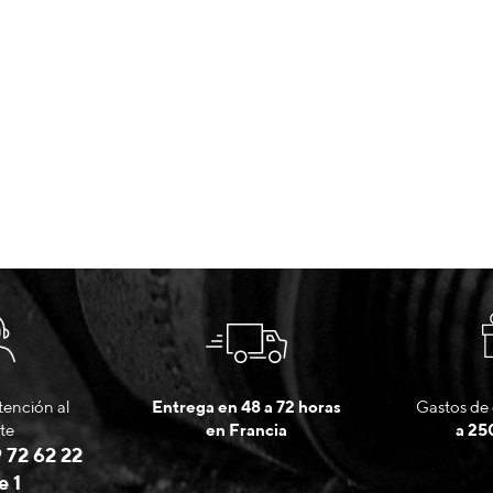
tención al
Entrega en 48 a 72 horas
Gastos de 
te
en Francia
a 25
 72 62 22
e 1