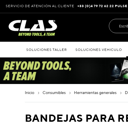
Ir
SERVICIO DE ATENCIÓN AL CLIENTE
+33 (0)4 79 72 62 22 PULSE
al
contenido
SOLUCIONES TALLER
SOLUCIONES VEHICULO
inicio
consumibles
herramientas generales
BANDEJAS PARA 