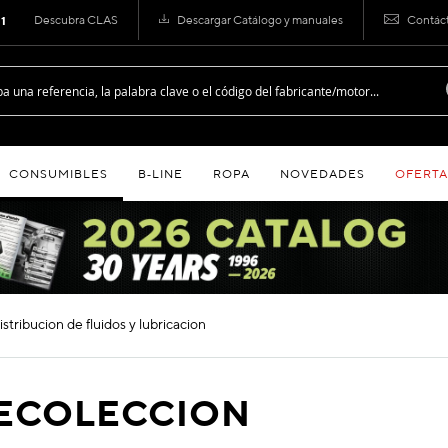
Descubra CLAS
Descargar Catálogo y manuales
Contác
 1
CONSUMIBLES
B‑LINE
ROPA
NOVEDADES
OFERTA
distribucion de fluidos y lubricacion
RECOLECCION