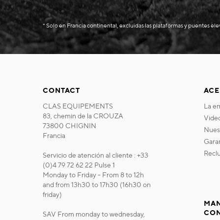
* Solo en Francia continental, excluidas las plataformas y puentes el
CONTACT
ACE
CLAS EQUIPEMENTS
la 
83, chemin de la CROUZA
vide
73800 CHIGNIN
nue
Francia
gara
recl
Servicio de atención al cliente : +33
(0)4 79 72 62 22 Pulse 1
Monday to Friday - From 8 to 12h
and from 13h30 to 17h30 (16h30 on
friday)
MAN
CO
SAV From monday to wednesday,