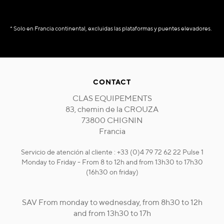
* Solo en Francia continental, excluidas las plataformas y puentes elevadores.
CONTACT
CLAS EQUIPEMENTS
83, chemin de la CROUZA
73800 CHIGNIN
Francia
Servicio de atención al cliente : +33 (0)4 79 72 62 22 Pulse 1
Monday to Friday - From 8 to 12h and from 13h30 to 17h30
(16h30 on friday)
SAV From monday to wednesday, from 8h30 to 12h
and from 13h30 to 17h