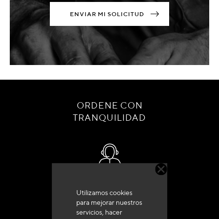
ENVIAR MI SOLICITUD
ORDENE CON
TRANQUILIDAD
Servicio de atención al cliente
Utilizamos cookies
+33 (0)4 79 72 62 22 Pulse 1
para mejorar nuestros
servicios, hacer