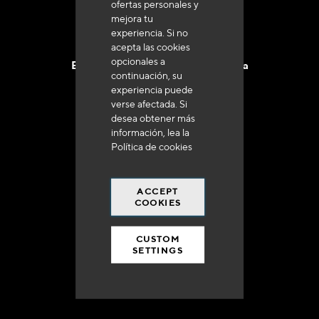
ofertas personales y
mejora tu
experiencia. Si no
acepta las cookies
opcionales a
Entrega en 48 a 72 horas en Francia
continuación, su
experiencia puede
verse afectada. Si
desea obtener más
información, lea la
Política de cookies
Gastos de envío gratuito
a 250 euros*
ACCEPT
COOKIES
CUSTOM
SETTINGS
90% del catálogo
en disponibilidad inmediata