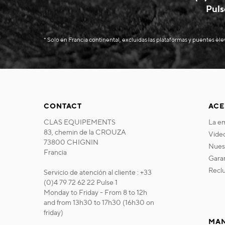
Puls
* Solo en Francia continental, excluidas las plataformas y puentes el
CONTACT
ACE
CLAS EQUIPEMENTS
la 
83, chemin de la CROUZA
vide
73800 CHIGNIN
nue
Francia
gara
recl
Servicio de atención al cliente : +33
(0)4 79 72 62 22 Pulse 1
Monday to Friday - From 8 to 12h
and from 13h30 to 17h30 (16h30 on
friday)
MAN