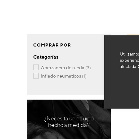
COMPRAR POR
Utilizamos
Categorías
experienci
afectada. 
artículos
abrazadera de rueda
3
artículo
inflado neumaticos
1
¿Necesita un equipo
hecho a medida?