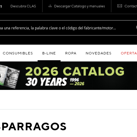
Descubra CLAS
Descargar Catálogo y manuales
Contác
 1
CONSUMIBLES
B‑LINE
ROPA
NOVEDADES
OFERTA
ESPARRAGOS