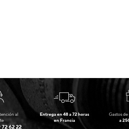
tención al
Entrega en 48 a 72 horas
Gastos de 
te
en Francia
a 25
 72 62 22