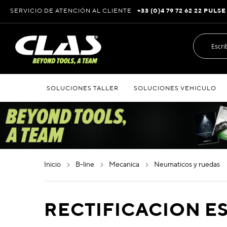
Ir
SERVICIO DE ATENCIÓN AL CLIENTE
+33 (0)4 79 72 62 22 PULSE
al
contenido
SOLUCIONES TALLER
SOLUCIONES VEHICULO
inicio
b-line
mecanica
neumaticos y ruedas
RECTIFICACION 