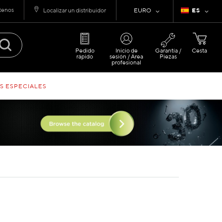
tenos
Moneda
Lenguaje
Localizar un distribuidor
EURO
ES
Pedido
Inicio de
Garantía /
Cesta
rápido
sesión / Área
Piezas
profesional
S ESPECIALES