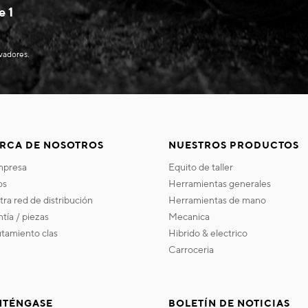
e 1
evadores.
RCA DE NOSOTROS
NUESTROS PRODUCTOS
empresa
equito de taller
os
herramientas generales
stra red de distribución
herramientas de mano
ntía / piezas
mecanica
utamiento clas
hibrido & electrico
carroceria
TÉNGASE
BOLETÍN DE NOTICIAS