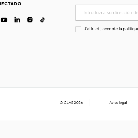
NECTADO
Inscríbase
a
nuestro
boletín
J'ai lu et j'accepte la
politiqu
de
noticias:
© CLAS 2026
Aviso legal