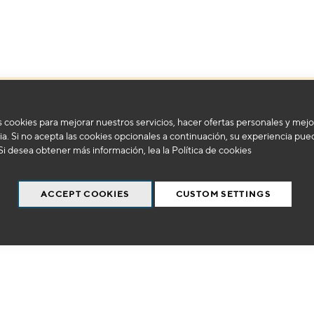
No podemos encontrar productos que coincida con la selección.
 cookies para mejorar nuestros servicios, hacer ofertas personales y mejo
a. Si no acepta las cookies opcionales a continuación, su experiencia pue
Si desea obtener más información, lea la
Política de cookies
ACCEPT COOKIES
CUSTOM SETTINGS