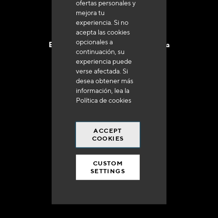
ofertas personales y
mejora tu
experiencia. Si no
acepta las cookies
opcionales a
Entrega en 48 a 72 horas en Francia
continuación, su
experiencia puede
verse afectada. Si
desea obtener más
información, lea la
Política de cookies
Gastos de envío gratuito
a 250 euros*
ACCEPT
COOKIES
CUSTOM
SETTINGS
90% del catálogo
en disponibilidad inmediata