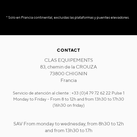
* Solo en Francia continental, excluidas las plataformas y puentes elevadores.
CONTACT
CLAS EQUIPEMENTS
83, chemin de la CROUZA
73800 CHIGNIN
Francia
Servicio de atención al cliente : +33 (0)4 79 72 62 22 Pulse 1
Monday to Friday - From 8 to 12h and from 13h30 to 17h30
(16h30 on friday)
SAV From monday to wednesday, from 8h30 to 12h
and from 13h30 to 17h