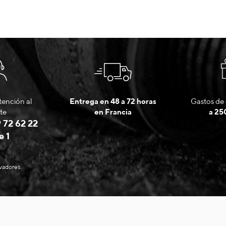
tención al
Entrega en 48 a 72 horas
Gastos de 
te
en Francia
a 25
 72 62 22
e 1
evadores.