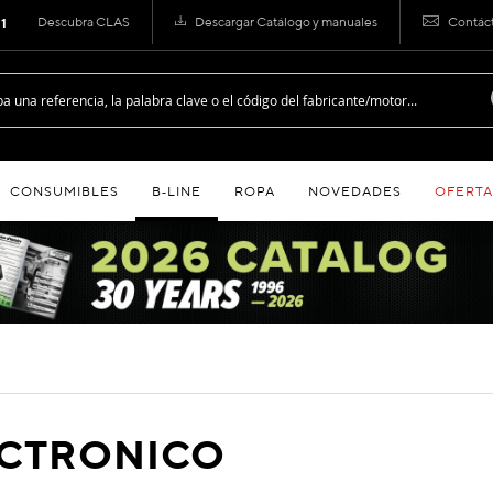
Descubra CLAS
Descargar Catálogo y manuales
Contác
 1
CONSUMIBLES
B‑LINE
ROPA
NOVEDADES
OFERTA
ECTRONICO