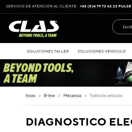
Ir
SERVICIO DE ATENCIÓN AL CLIENTE
+33 (0)4 79 72 62 22 PULSE
al
contenido
SOLUCIONES TALLER
SOLUCIONES VEHICULO
inicio
b-line
mecanica
todos los artículos
DIAGNOSTICO EL