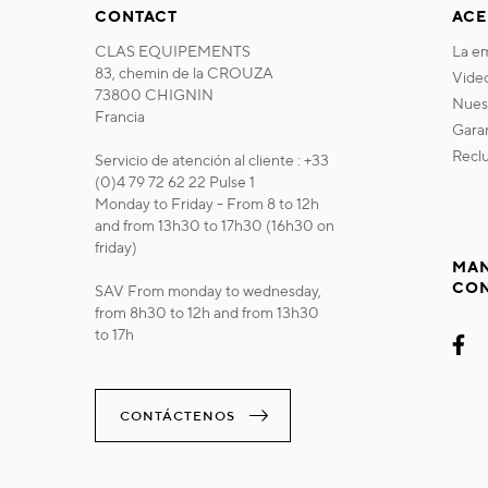
CONTACT
ACE
CLAS EQUIPEMENTS
la 
83, chemin de la CROUZA
vide
73800 CHIGNIN
nue
Francia
gara
recl
Servicio de atención al cliente : +33
(0)4 79 72 62 22 Pulse 1
Monday to Friday - From 8 to 12h
and from 13h30 to 17h30 (16h30 on
friday)
MAN
CO
SAV From monday to wednesday,
from 8h30 to 12h and from 13h30
to 17h
CONTÁCTENOS