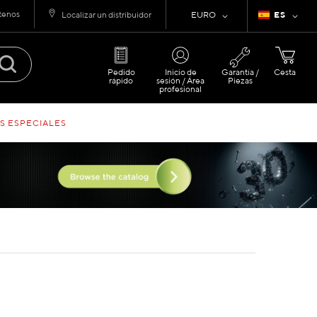
tenos
Moneda
Lenguaje
Localizar un distribuidor
EURO
ES
Pedido
Inicio de
Garantía /
Cesta
rápido
sesión / Área
Piezas
profesional
S ESPECIALES