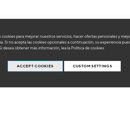
 cookies para mejorar nuestros servicios, hacer ofertas personales y mejo
No podemos encontrar productos que coincida con la selección.
a. Si no acepta las cookies opcionales a continuación, su experiencia pue
Si desea obtener más información, lea la
Política de cookies
ACCEPT COOKIES
CUSTOM SETTINGS