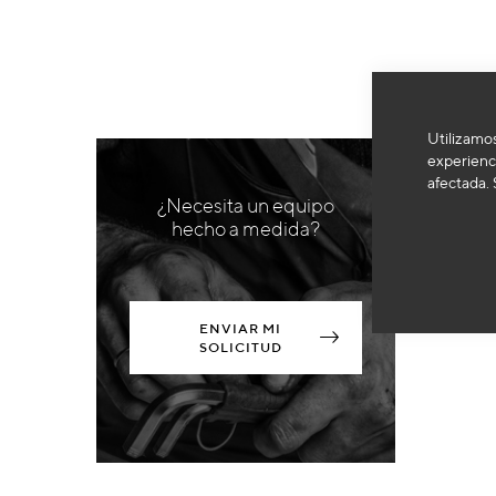
Utilizamos
experienci
afectada. 
¿Necesita un equipo
hecho a medida?
ENVIAR MI
SOLICITUD