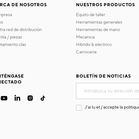
RCA DE NOSOTROS
NUESTROS PRODUCTOS
empresa
equito de taller
os
herramientas generales
stra red de distribución
herramientas de mano
ntía / piezas
mecanica
utamiento clas
hibrido & electrico
carroceria
TÉNGASE
BOLETÍN DE NOTICIAS
NECTADO
Inscríbase
a
nuestro
boletín
J'ai lu et j'accepte la
politiqu
de
noticias: