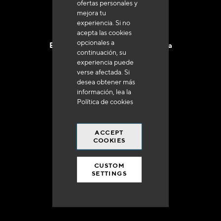
ofertas personales y
mejora tu
experiencia. Si no
acepta las cookies
opcionales a
Entrega en 48 a 72 horas en Francia
continuación, su
experiencia puede
verse afectada. Si
desea obtener más
información, lea la
Política de cookies
Gastos de envío gratuito
a 250 euros*
ACCEPT
COOKIES
CUSTOM
SETTINGS
90% del catálogo
en disponibilidad inmediata