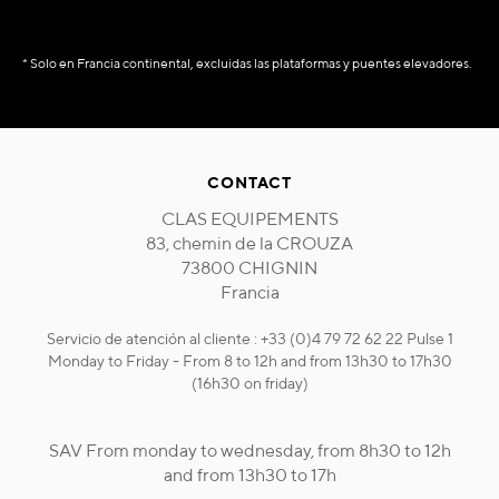
* Solo en Francia continental, excluidas las plataformas y puentes elevadores.
CONTACT
CLAS EQUIPEMENTS
83, chemin de la CROUZA
73800 CHIGNIN
Francia
Servicio de atención al cliente : +33 (0)4 79 72 62 22 Pulse 1
Monday to Friday - From 8 to 12h and from 13h30 to 17h30
(16h30 on friday)
SAV From monday to wednesday, from 8h30 to 12h
and from 13h30 to 17h