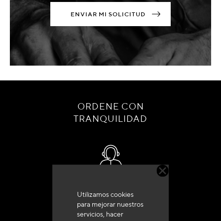
ENVIAR MI SOLICITUD
ORDENE CON
TRANQUILIDAD
Servicio de atención al cliente
Utilizamos cookies
+33 (0)4 79 72 62 22 Pulse 1
para mejorar nuestros
servicios, hacer