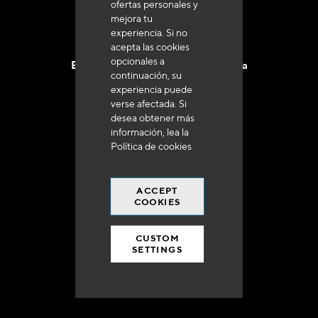
ofertas personales y
mejora tu
experiencia. Si no
acepta las cookies
opcionales a
Entrega en 48 a 72 horas en Francia
continuación, su
experiencia puede
verse afectada. Si
desea obtener más
información, lea la
Política de cookies
Gastos de envío gratuito
a 250 euros*
ACCEPT
COOKIES
CUSTOM
SETTINGS
90% del catálogo
en disponibilidad inmediata