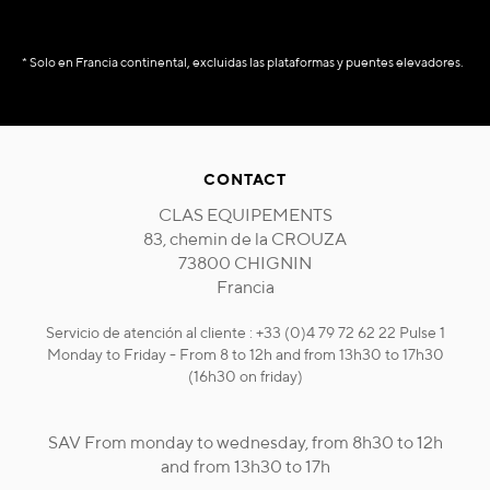
* Solo en Francia continental, excluidas las plataformas y puentes elevadores.
CONTACT
CLAS EQUIPEMENTS
83, chemin de la CROUZA
73800 CHIGNIN
Francia
Servicio de atención al cliente : +33 (0)4 79 72 62 22 Pulse 1
Monday to Friday - From 8 to 12h and from 13h30 to 17h30
(16h30 on friday)
SAV From monday to wednesday, from 8h30 to 12h
and from 13h30 to 17h