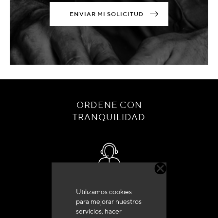
ENVIAR MI SOLICITUD
ORDENE CON
TRANQUILIDAD
Servicio de atención al cliente
Utilizamos cookies
+33 (0)4 79 72 62 22 Pulse 1
para mejorar nuestros
servicios, hacer