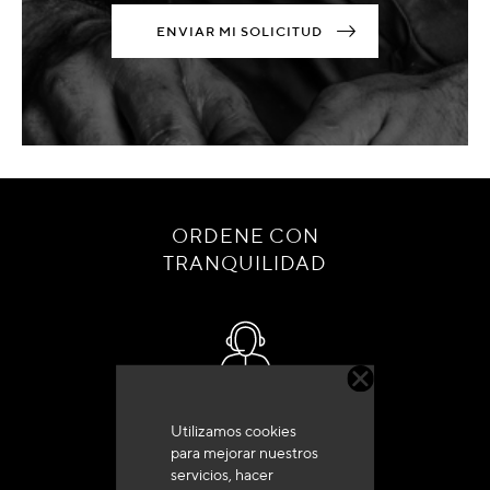
ENVIAR MI SOLICITUD
ORDENE CON
TRANQUILIDAD
Servicio de atención al cliente
Utilizamos cookies
+33 (0)4 79 72 62 22 Pulse 1
para mejorar nuestros
servicios, hacer