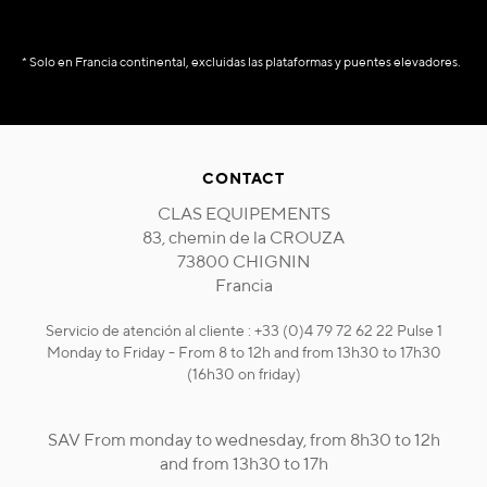
* Solo en Francia continental, excluidas las plataformas y puentes elevadores.
CONTACT
CLAS EQUIPEMENTS
83, chemin de la CROUZA
73800 CHIGNIN
Francia
Servicio de atención al cliente : +33 (0)4 79 72 62 22 Pulse 1
Monday to Friday - From 8 to 12h and from 13h30 to 17h30
(16h30 on friday)
SAV From monday to wednesday, from 8h30 to 12h
and from 13h30 to 17h