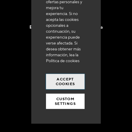
ofertas personales y
mejora tu
experiencia. Si no
acepta las cookies
opcionales a
Entrega en 48 a 72 horas en Francia
continuación, su
experiencia puede
verse afectada. Si
desea obtener más
información, lea la
Política de cookies
Gastos de envío gratuito
a 250 euros*
ACCEPT
COOKIES
CUSTOM
SETTINGS
90% del catálogo
en disponibilidad inmediata