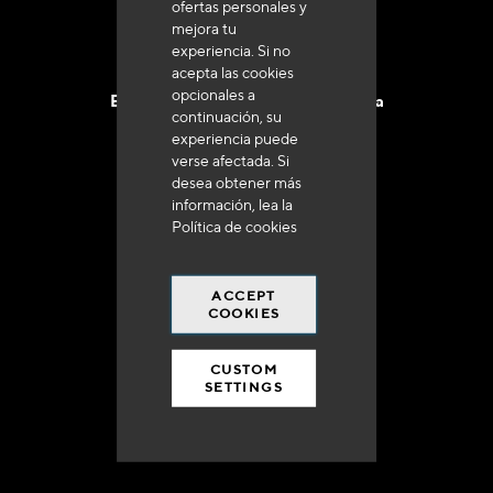
ofertas personales y
mejora tu
experiencia. Si no
acepta las cookies
opcionales a
Entrega en 48 a 72 horas en Francia
continuación, su
experiencia puede
verse afectada. Si
desea obtener más
información, lea la
Política de cookies
Gastos de envío gratuito
a 250 euros*
ACCEPT
COOKIES
CUSTOM
SETTINGS
90% del catálogo
en disponibilidad inmediata