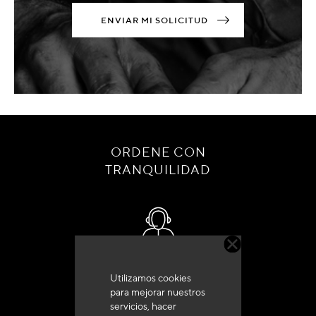
ENVIAR MI SOLICITUD
ORDENE CON
TRANQUILIDAD
Servicio de atención al cliente
Utilizamos cookies
+33 (0)4 79 72 62 22 Pulse 1
para mejorar nuestros
servicios, hacer