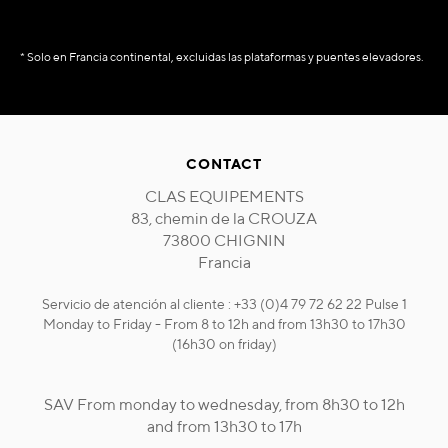
* Solo en Francia continental, excluidas las plataformas y puentes elevadores.
CONTACT
CLAS EQUIPEMENTS
83, chemin de la CROUZA
73800 CHIGNIN
Francia
Servicio de atención al cliente : +33 (0)4 79 72 62 22 Pulse 1
Monday to Friday - From 8 to 12h and from 13h30 to 17h30
(16h30 on friday)
SAV From monday to wednesday, from 8h30 to 12h
and from 13h30 to 17h