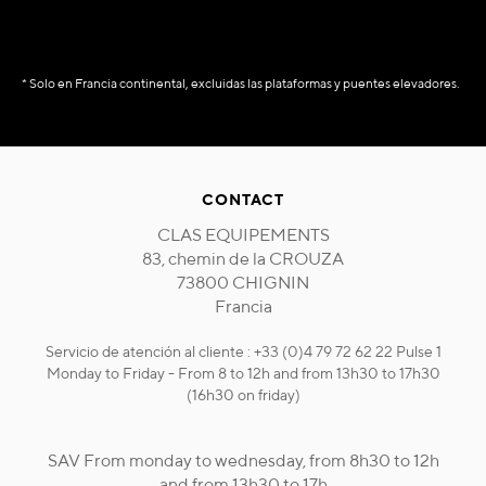
* Solo en Francia continental, excluidas las plataformas y puentes elevadores.
CONTACT
CLAS EQUIPEMENTS
83, chemin de la CROUZA
73800 CHIGNIN
Francia
Servicio de atención al cliente : +33 (0)4 79 72 62 22 Pulse 1
Monday to Friday - From 8 to 12h and from 13h30 to 17h30
(16h30 on friday)
SAV From monday to wednesday, from 8h30 to 12h
and from 13h30 to 17h