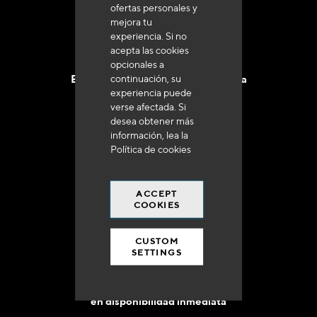
ofertas personales y
mejora tu
experiencia. Si no
acepta las cookies
opcionales a
continuación, su
Entrega en 48 a 72 horas en Francia
experiencia puede
verse afectada. Si
desea obtener más
información, lea la
Política de cookies
Gastos de envío gratuito
a 250 euros*
ACCEPT
COOKIES
CUSTOM
SETTINGS
90% del catálogo
en disponibilidad inmediata