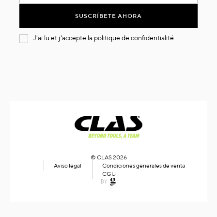
nuestro
boletín
SUSCRÍBETE AHORA
de
noticias:
J'ai lu et j'accepte la
politique de confidentialité
© CLAS 2026
Aviso legal
Condiciones generales de venta
CGU