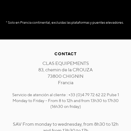
* Solo en Francia continental, excluidas las plataformas y puentes elevadores.
CONTACT
CLAS EQUIPEMENTS
83, chemin de la CROUZA
73800 CHIGNIN
Francia
Servicio de atención al cliente : +33 (0)4 79 72 62 22 Pulse 1
Monday to Friday - From 8 to 12h and from 13h30 to 17h30
(16h30 on friday)
SAV From monday to wednesday, from 8h30 to 12h
and from 13h30 to 17h