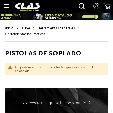
Ir
Rechercher
al
contenido
inicio
b-line
herramientas generales
herramientas neumaticas
PISTOLAS DE SOPLADO
No podemos encontrar productos que coincida con la
selección.
¿Necesita un equipo hecho a medida?