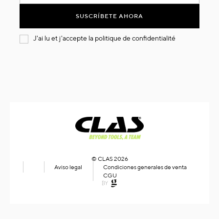
nuestro
boletín
SUSCRÍBETE AHORA
de
noticias:
J'ai lu et j'accepte la
politique de confidentialité
© CLAS 2026
Aviso legal
Condiciones generales de venta
CGU