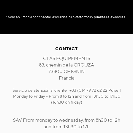
* Solo en Francia continental, excluidas las plataformas y puentes elevadores.
CONTACT
CLAS EQUIPEMENTS
83, chemin de la CROUZA
73800 CHIGNIN
Francia
Servicio de atención al cliente : +33 (0)4 79 72 62 22 Pulse 1
Monday to Friday - From 8 to 12h and from 13h30 to 17h30
(16h30 on friday)
SAV From monday to wednesday, from 8h30 to 12h
and from 13h30 to 17h