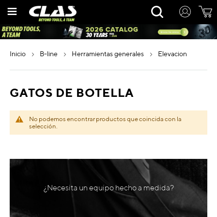
Ir
Rechercher
al
contenido
inicio
b-line
herramientas generales
elevacion
GATOS DE BOTELLA
No podemos encontrar productos que coincida con la
selección.
¿Necesita un equipo hecho a medida?