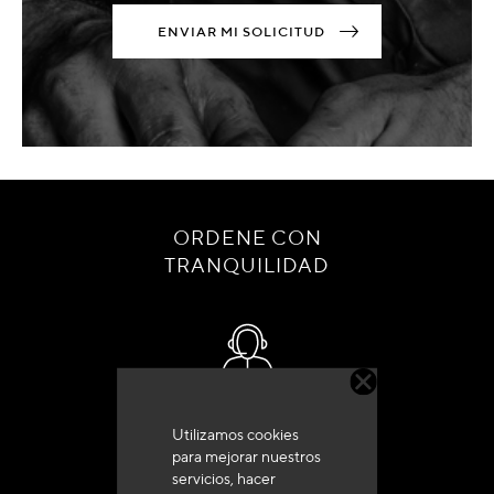
ENVIAR MI SOLICITUD
ORDENE CON
TRANQUILIDAD
Servicio de atención al cliente
Utilizamos cookies
+33 (0)4 79 72 62 22 Pulse 1
para mejorar nuestros
servicios, hacer