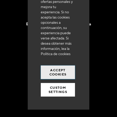
ofertas personales y
mejora tu
experiencia. Si no
acepta las cookies
opcionales a
Entrega en 48 a 72 horas en Francia
continuación, su
experiencia puede
verse afectada. Si
desea obtener más
información, lea la
Política de cookies
Gastos de envío gratuito
a 250 euros*
ACCEPT
COOKIES
CUSTOM
SETTINGS
90% del catálogo
en disponibilidad inmediata