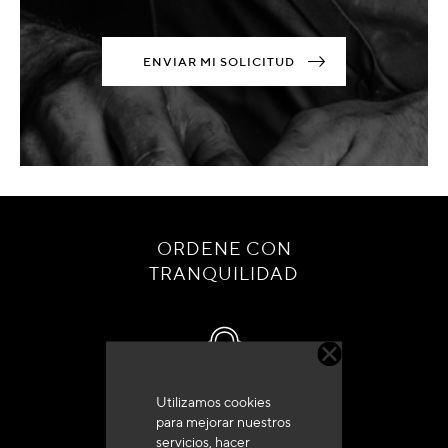
ENVIAR MI SOLICITUD
ORDENE CON
TRANQUILIDAD
Utilizamos cookies
Servicio de atención al cliente
para mejorar nuestros
+33 (0)4 79 72 62 22 Pulse 1
servicios, hacer