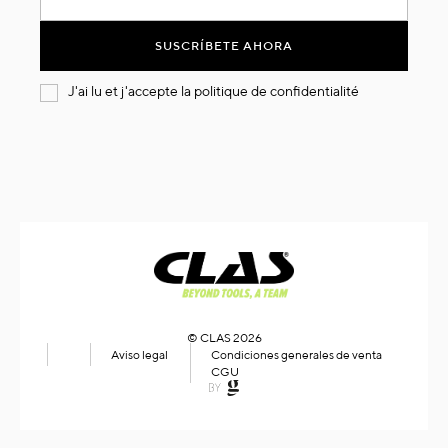
nuestro
boletín
SUSCRÍBETE AHORA
de
noticias:
J'ai lu et j'accepte la
politique de confidentialité
© CLAS 2026
Aviso legal
Condiciones generales de venta
CGU