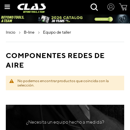
Ir
Rechercher
al
contenido
inicio
b-line
equipo de taller
COMPONENTES REDES DE
AIRE
No podemos encontrar productos que coincida con la
selección.
¿Necesita un equipo hecho a medida?