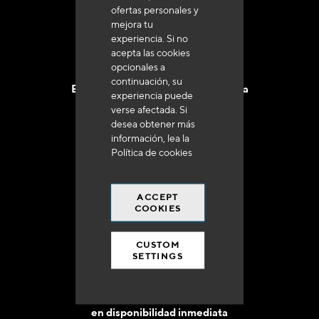
ofertas personales y
mejora tu
experiencia. Si no
acepta las cookies
opcionales a
continuación, su
Entrega en 48 a 72 horas en Francia
experiencia puede
verse afectada. Si
desea obtener más
información, lea la
Política de cookies
Gastos de envío gratuito
ACCEPT
a 250 euros*
COOKIES
CUSTOM
SETTINGS
90% del catálogo
en disponibilidad inmediata