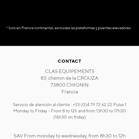
* Solo en Francia continental, excluidas las plataformas y puentes elevadores.
CONTACT
CLAS EQUIPEMENTS
83, chemin de la CROUZA
73800 CHIGNIN
Francia
Servicio de atención al cliente : +33 (0)4 79 72 62 22 Pulse 1
Monday to Friday - From 8 to 12h and from 13h30 to 17h30
(16h30 on friday)
SAV From monday to wednesday, from 8h30 to 12h