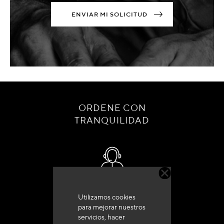
ENVIAR MI SOLICITUD
ORDENE CON
TRANQUILIDAD
Servicio de atención al cliente
Utilizamos cookies
+33 (0)4 79 72 62 22 Pulse 1
para mejorar nuestros
servicios, hacer