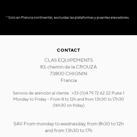
* Solo en Francia continental, excluidas las plataformas y puentes elevadores.
CONTACT
CLAS EQUIPEMENTS
83, chemin de la CROUZA
73800 CHIGNIN
Francia
Servicio de atención al cliente : +33 (0)4 79 72 62 22 Pulse 1
Monday to Friday - From 8 to 12h and from 13h30 to 17h30
(16h30 on friday)
SAV From monday to wednesday, from 8h30 to 12h
and from 13h30 to 17h