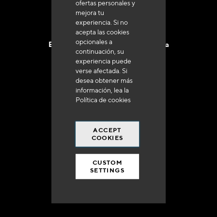
ofertas personales y
mejora tu
experiencia. Si no
acepta las cookies
opcionales a
Entrega en 48 a 72 horas en Francia
continuación, su
experiencia puede
verse afectada. Si
desea obtener más
información, lea la
Política de cookies
Gastos de envío gratuito
a 250 euros*
ACCEPT
COOKIES
CUSTOM
SETTINGS
90% del catálogo
en disponibilidad inmediata