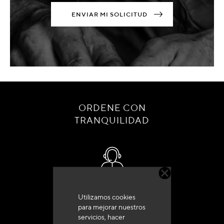
ENVIAR MI SOLICITUD
ORDENE CON
TRANQUILIDAD
Servicio de atención al cliente
Utilizamos cookies
+33 (0)4 79 72 62 22 Pulse 1
para mejorar nuestros
servicios, hacer