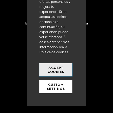
ofertas personales y
mejora tu
experiencia. Si no
acepta las cookies
opcionales a
Entrega en 48 a 72 horas en Francia
continuación, su
experiencia puede
verse afectada. Si
desea obtener más
información, lea la
Política de cookies
Gastos de envío gratuito
a 250 euros*
ACCEPT
COOKIES
CUSTOM
SETTINGS
90% del catálogo
en disponibilidad inmediata