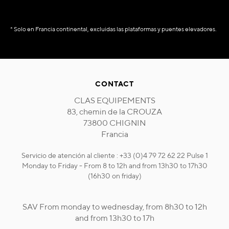
* Solo en Francia continental, excluidas las plataformas y puentes elevadores.
CONTACT
CLAS EQUIPEMENTS
83, chemin de la CROUZA
73800 CHIGNIN
Francia
Servicio de atención al cliente : +33 (0)4 79 72 62 22 Pulse 1
Monday to Friday - From 8 to 12h and from 13h30 to 17h30
(16h30 on friday)
SAV From monday to wednesday, from 8h30 to 12h
and from 13h30 to 17h